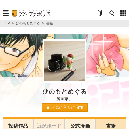
TOP
>
ひのもとめぐる
>
書籍
ひのもとめぐる
漫画家。
お気に入りに追加
投稿作品
近況ボード
公式漫画
書籍