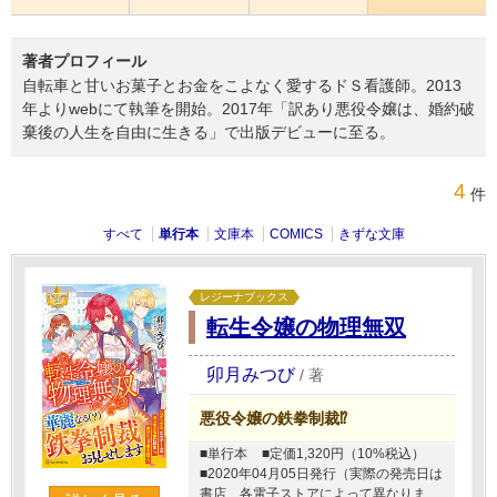
著者プロフィール
自転車と甘いお菓子とお金をこよなく愛するドＳ看護師。2013
年よりwebにて執筆を開始。2017年「訳あり悪役令嬢は、婚約破
棄後の人生を自由に生きる」で出版デビューに至る。
4
件
すべて
単行本
文庫本
COMICS
きずな文庫
レジーナブックス
転生令嬢の物理無双
卯月みつび
/
著
悪役令嬢の鉄拳制裁⁉
■単行本
■定価1,320円（10%税込）
■2020年04月05日発行（実際の発売日は
書店、各電子ストアによって異なりま