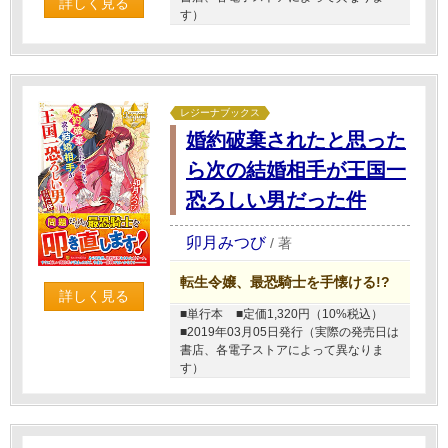
詳しく見る
す）
レジーナブックス
婚約破棄されたと思った
ら次の結婚相手が王国一
恐ろしい男だった件
卯月みつび
/
著
転生令嬢、最恐騎士を手懐ける!?
詳しく見る
■単行本
■定価1,320円（10%税込）
■2019年03月05日発行（実際の発売日は
書店、各電子ストアによって異なりま
す）