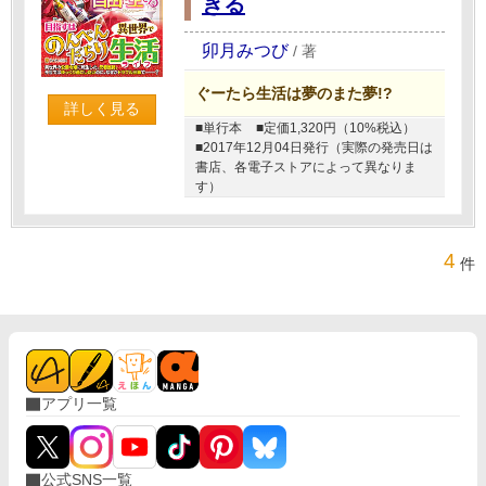
きる
卯月みつび
/
著
ぐーたら生活は夢のまた夢!?
詳しく見る
■単行本
■定価1,320円（10%税込）
■2017年12月04日発行（実際の発売日は
書店、各電子ストアによって異なりま
す）
4
件
アプリ一覧
公式SNS一覧