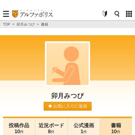
TOP
>
卯月みつび
>
書籍
卯月みつび
お気に入りに追加
投稿作品
近況ボード
公式漫画
書籍
10
8
1
10
件
件
件
件