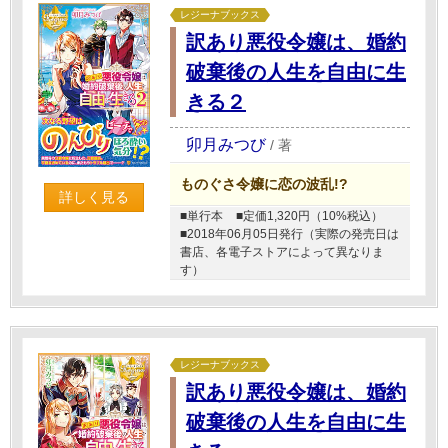
レジーナブックス
訳あり悪役令嬢は、婚約
破棄後の人生を自由に生
きる２
卯月みつび
/
著
ものぐさ令嬢に恋の波乱!?
詳しく見る
■単行本
■定価1,320円（10%税込）
■2018年06月05日発行（実際の発売日は
書店、各電子ストアによって異なりま
す）
レジーナブックス
訳あり悪役令嬢は、婚約
破棄後の人生を自由に生