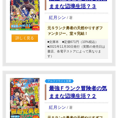
ままな辺境生活？３
紅月シン
/
著
元Ｓランク勇者の天然やりすぎフ
ァンタジー、堂々完結！
詳しく見る
■文庫本
■定価671円（10%税込）
■2021年11月30日発行（実際の発売日は
書店、各電子ストアによって異なりま
す）
アルファライト文庫
最強Ｆランク冒険者の気
ままな辺境生活？２
紅月シン
/
著
元Ｓランク勇者の天然やりすぎフ