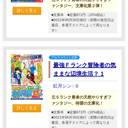
ァンタジー、文庫化第２弾！
詳しく見る
■文庫本
■定価671円（10%税込）
■2021年09月30日発行（実際の発売日は
書店、各電子ストアによって異なりま
す）
アルファライト文庫
最強Ｆランク冒険者の気
ままな辺境生活？ 1
紅月シン
/
著
元Ｓランク勇者の天然やりすぎフ
ァンタジー、待望の文庫化！
詳しく見る
■文庫本
■定価671円（10%税込）
■2021年06月30日発行（実際の発売日は
書店、各電子ストアによって異なりま
す）