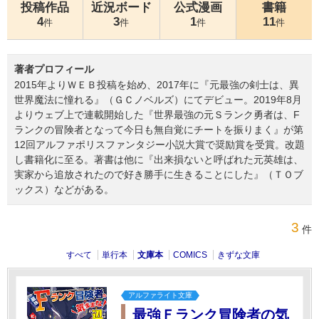
投稿作品
近況ボード
公式漫画
書籍
4
3
1
11
件
件
件
件
著者プロフィール
2015年よりＷＥＢ投稿を始め、2017年に『元最強の剣士は、異
世界魔法に憧れる』（ＧＣノベルズ）にてデビュー。2019年8月
よりウェブ上で連載開始した『世界最強の元Ｓランク勇者は、F
ランクの冒険者となって今日も無自覚にチートを振りまく』が第
12回アルファポリスファンタジー小説大賞で奨励賞を受賞。改題
し書籍化に至る。著書は他に『出来損ないと呼ばれた元英雄は、
実家から追放されたので好き勝手に生きることにした』（ＴＯブ
ックス）などがある。
3
件
すべて
単行本
文庫本
COMICS
きずな文庫
アルファライト文庫
最強Ｆランク冒険者の気