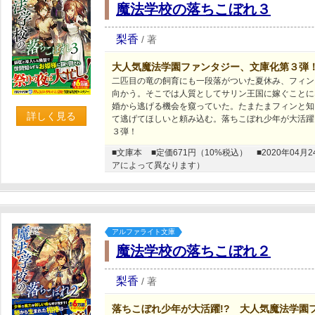
魔法学校の落ちこぼれ３
梨香
/
著
大人気魔法学園ファンタジー、文庫化第３弾
二匹目の竜の飼育にも一段落がついた夏休み、フィン
向かう。そこでは人質としてサリン王国に嫁ぐことに
婚から逃げる機会を窺っていた。たまたまフィンと知
詳しく見る
て逃げてほしいと頼み込む。落ちこぼれ少年が大活躍
３弾！
■文庫本
■定価671円（10%税込）
■2020年0
アによって異なります）
アルファライト文庫
魔法学校の落ちこぼれ２
梨香
/
著
落ちこぼれ少年が大活躍!? 大人気魔法学園