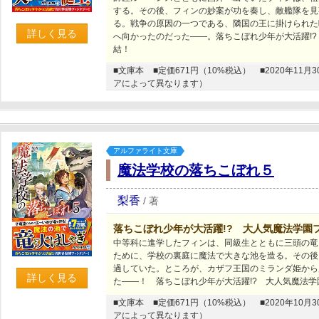
する。その後、フィンの妙案が功を奏し、敵艦隊を見
る。戦争の原因の一つである、隣国の王に掛けられた
詳しく見る
へ向かったのだった――。落ちこぼれ少年が大活躍!
結！
■文庫本
■定価671円（10%税込）
■2020年1
アによって異なります）
アルファライト文庫
魔法学校の落ちこぼれ５
梨香
/
著
落ちこぼれ少年が大活躍!? 大人気魔法学園
中等科に進学したフィンは、同級生とともに三頭の竜
ために、学校の裏庭に魔法で大きな池を造る。その後
過していた。ところが、カザフ王国のミランダ姫から
詳しく見る
た――！ 落ちこぼれ少年が大活躍!? 大人気魔法
■文庫本
■定価671円（10%税込）
■2020年1
アによって異なります）