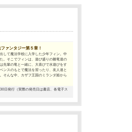
法ファンタジー第５章！
出して魔法学校に入学した少年フィン。中
た。そこでフィンは、遊び盛りの雛竜達の
は先輩の竜と一緒に、大喜びで水遊びをす
ベンスのもとで魔法を習ったり、友人達と
。そんな中、カザフ王国のミランダ姫から
04月30日発行（実際の発売日は書店、各電子ス