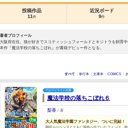
投稿作品
近況ボード
11
9
件
件
著者プロフィール
大阪府在住。猫が好きでスコティッシュフォールドとキジトラを飼育中
本作『魔法学校の落ちこぼれ』が書籍デビュー作となる。
すべて
単行本
文庫本
COMICS
アルファライト文庫
魔法学校の落ちこぼれ６
梨香
/
著
大人気魔法学園ファンタジー、ついに完結！
師匠ルーベンスとともに国外へ出ていたフィンは、祖