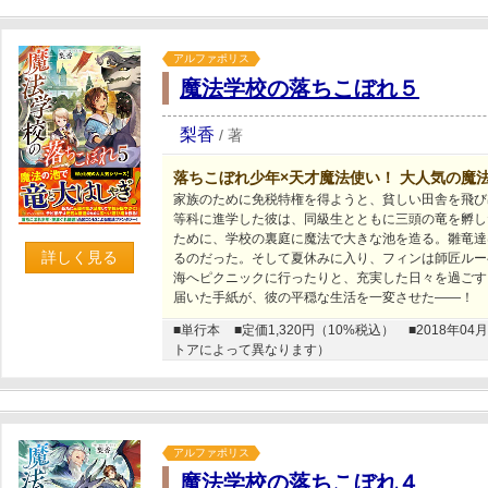
アルファポリス
魔法学校の落ちこぼれ５
梨香
/
著
落ちこぼれ少年×天才魔法使い！ 大人気の魔
家族のために免税特権を得ようと、貧しい田舎を飛び
等科に進学した彼は、同級生とともに三頭の竜を孵し
ために、学校の裏庭に魔法で大きな池を造る。雛竜達
詳しく見る
るのだった。そして夏休みに入り、フィンは師匠ルー
海へピクニックに行ったりと、充実した日々を過ごす
届いた手紙が、彼の平穏な生活を一変させた――！
■単行本
■定価1,320円（10%税込）
■2018年
トアによって異なります）
アルファポリス
魔法学校の落ちこぼれ４