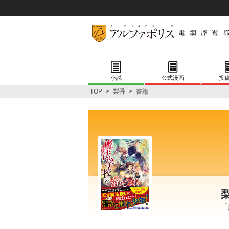
小説
公式漫画
投
TOP
>
梨香
>
書籍
「