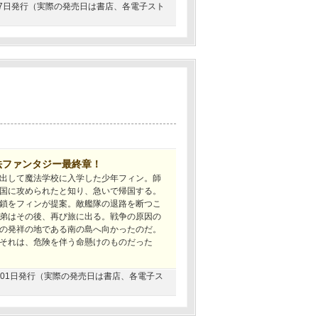
2月27日発行（実際の発売日は書店、各電子スト
法ファンタジー最終章！
出して魔法学校に入学した少年フィン。師
国に攻められたと知り、急いで帰国する。
鎖をフィンが提案。敵艦隊の退路を断つこ
弟はその後、再び旅に出る。戦争の原因の
の発祥の地である南の島へ向かったのだ。
それは、危険を伴う命懸けのものだった
10月01日発行（実際の発売日は書店、各電子ス