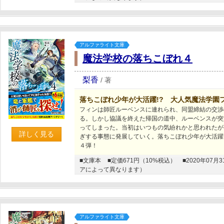
アルファライト文庫
魔法学校の落ちこぼれ４
梨香
/
著
落ちこぼれ少年が大活躍!? 大人気魔法学園
フィンは師匠ルーベンスに連れられ、同盟締結の交渉
る。しかし協議を終えた帰国の道中、ルーベンスが突
ってしまった。当初はいつもの気紛れかと思われたが
詳しく見る
ぎする事態に発展していく。落ちこぼれ少年が大活躍
４弾！
■文庫本
■定価671円（10%税込）
■2020年0
アによって異なります）
アルファライト文庫