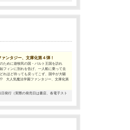
ファンタジー、文庫化第４弾！
のために遊牧民の国・バルト王国を訪れ
如フィンに別れを告げ、一人船に乗って去
どれほど待っても戻ってこず、国中が大騒
!? 大人気魔法学園ファンタジー、文庫化第
7月31日発行（実際の発売日は書店、各電子スト