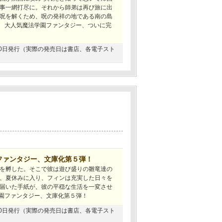
事一網打尽に。それから師弟は再び旅に出
呪を解くため、呪の発祥の地である南の島
? 大人気魔法学園ファンタジー、ついに完
1月30日発行（実際の発売日は書店、各電子スト
ファンタジー、文庫化第５弾！
を孵した。そこで彼は遊び盛りの雛竜達の
、夏休みに入り、フィンは充実した日々を
届いた手紙が、彼の平穏な生活を一変させ
学園ファンタジー、文庫化第５弾！
0月30日発行（実際の発売日は書店、各電子スト