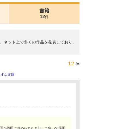
書籍
12
件
。ネット上で多くの作品を発表しており、
12
件
きずな文庫
国が隣国に攻められたと知って急いで帰国