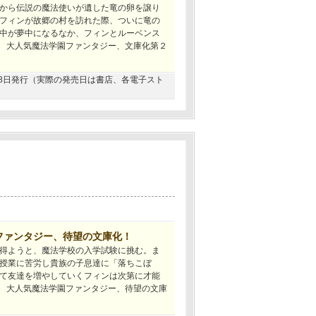
から伝説の魔法使いが遺した竜の卵を譲り
フィンが故郷の村を訪れた際、ついに竜の
中が夢中になるなか、フィンとルーベンス
? 大人気魔法学園ファンタジー、文庫化第２
2月28日発行（実際の発売日は書店、各電子スト
ファンタジー、待望の文庫化！
得ようと、魔法学校の入学試験に挑む。ま
授業に苦労し貴族の子息達に「落ちこぼ
て友達を増やしていくフィンは次第に才能
? 大人気魔法学園ファンタジー、待望の文庫