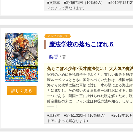
■文庫本
■定価671円（10%税込）
■2019年1
アによって異なります）
アルファポリス
魔法学校の落ちこぼれ６
梨香
/
著
落ちこぼれ少年×天才魔法使い！ 大人気の魔
家族のために免税特権を得ようと、貧しい田舎を飛び
匠ルーベンスとともに国外へ出ていた彼は、祖国が隣
海からの攻撃に悩む軍部に対し、水の壁による海上封
詳しく見る
とに成功し、その勢いのまま見事一網打尽にする。師
一つである、隣国の王に掛けられた呪を解くため、呪
紆余曲折の末に、フィン達は解呪方法を知る。しかし
――！
■単行本
■定価1,320円（10%税込）
■2018年
トアによって異なります）