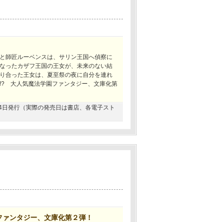
！
と師匠ルーベンスは、サリン王国へ偵察に
なったカザフ王国の王女が、未来のない結
り合った王女は、夏至祭の夜に自分を連れ
!? 大人気魔法学園ファンタジー、文庫化第
4月24日発行（実際の発売日は書店、各電子スト
ファンタジー、文庫化第２弾！