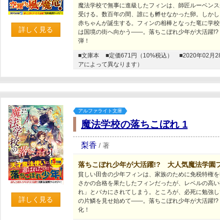
魔法学校で無事に進級したフィンは、師匠ルーベンス
受ける。数百年の間、誰にも孵せなかった卵。しかし
赤ちゃんが誕生する。フィンの相棒となった竜に学校
詳しく見る
は国境の街へ向かう――。落ちこぼれ少年が大活躍!
弾！
■文庫本
■定価671円（10%税込）
■2020年0
アによって異なります）
アルファライト文庫
魔法学校の落ちこぼれ 1
梨香
/
著
落ちこぼれ少年が大活躍!? 大人気魔法学園
貧しい田舎の少年フィンは、家族のために免税特権を
さかの合格を果たしたフィンだったが、レベルの高い
れ」とバカにされてしまう。ところが、必死に勉強し
詳しく見る
の片鱗を見せ始めて――。落ちこぼれ少年が大活躍!
化！