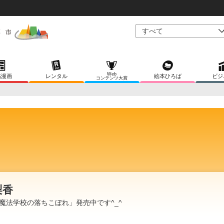
Web
稿漫画
レンタル
絵本ひろば
ビジ
コンテンツ大賞
梨香
魔法学校の落ちこぼれ」発売中です^_^