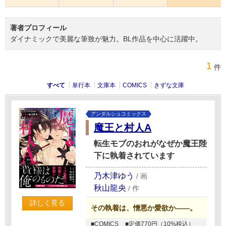
著者プロフィール
ダイナミックで美麗な筆致が魅力。BL作品を中心に活躍中。
1
件
すべて
単行本
文庫本
COMICS
きずな文庫
アンダルシュコミックス
魔王と村人A
転生モブのおれがなぜか魔王陛
下に執着されています
乃木津ゆう
/
画
秋山龍央
/
作
詳しく見る
その執着は、憎悪か愛欲か――。
■COMICS
■定価770円（10%税込）