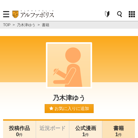
TOP
>
乃木津ゆう
>
書籍
乃木津ゆう
お気に入りに追加
投稿作品
近況ボード
公式漫画
書籍
0
1
1
件
件
件