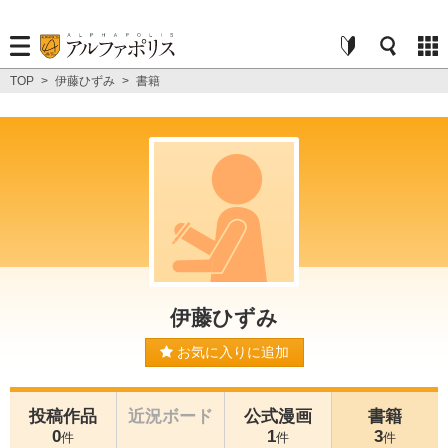
TOP
>
伊藤ひずみ
>
書籍
伊藤ひずみ
お気に入りに追加
投稿作品
近況ボード
公式漫画
書籍
0
1
3
件
件
件