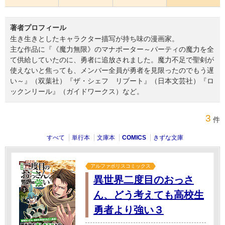
著者プロフィール
生き生きとしたキャラクター描写が持ち味の漫画家。
主な作品に『《魔力無限》のマナポーター～パーティの魔力を全
て供給していたのに、勇者に追放されました。魔力不足で聖剣が
使えないと焦っても、メンバー全員が勇者を見限ったのでもう遅
い～』（双葉社）『ザ・シェフ リブート』（日本文芸社）『ロ
ックンリール』（ガイドワークス）など。
3
件
すべて
単行本
文庫本
COMICS
きずな文庫
アルファポリスコミックス
異世界二度目のおっさ
ん、どう考えても高校生
勇者より強い３