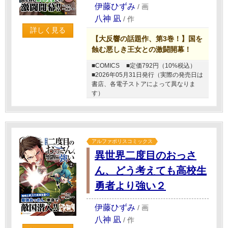
伊藤ひずみ
/
画
八神 凪
/
作
詳しく見る
【大反響の話題作、第3巻！】国を
蝕む悪しき王女との激闘開幕！
■COMICS
■定価792円（10%税込）
■2026年05月31日発行（実際の発売日は
書店、各電子ストアによって異なりま
す）
アルファポリスコミックス
異世界二度目のおっさ
ん、どう考えても高校生
勇者より強い２
伊藤ひずみ
/
画
八神 凪
/
作