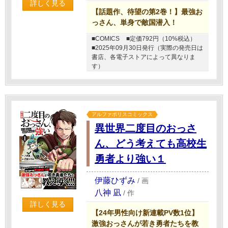
詳しく見る
【話題作、待望の第2巻！】最強お
っさん、単身で敵国潜入！
■COMICS
■定価792円（10%税込）
■2025年09月30日発行（実際の発売日は
書店、各電子ストアによって異なりま
す）
アルファポリスコミックス
異世界二度目のおっさ
ん、どう考えても高校生
勇者より強い１
伊藤ひずみ
/
画
八神 凪
/
作
詳しく見る
【24年男性向け新連載PV数1位】
激強おっさんが若き勇者たちを教