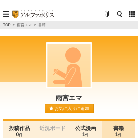
TOP
>
雨宮エマ
>
書籍
雨宮エマ
お気に入りに追加
投稿作品
近況ボード
公式漫画
書籍
0
1
1
件
件
件