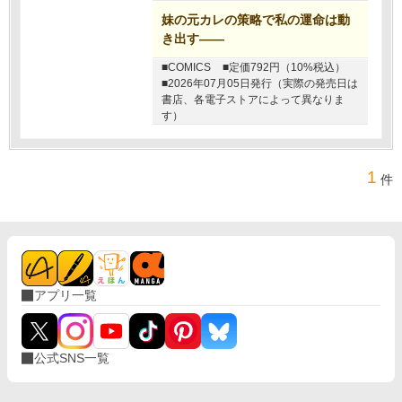
妹の元カレの策略で私の運命は動
き出す――
■COMICS
■定価792円（10%税込）
■2026年07月05日発行（実際の発売日は
書店、各電子ストアによって異なりま
す）
1
件
アプリ一覧
公式SNS一覧