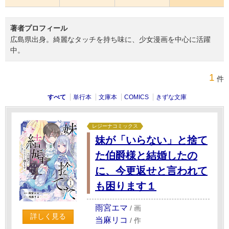
著者プロフィール
広島県出身。綺麗なタッチを持ち味に、少女漫画を中心に活躍
中。
1
件
すべて
単行本
文庫本
COMICS
きずな文庫
レジーナコミックス
妹が「いらない」と捨て
た伯爵様と結婚したの
に、今更返せと言われて
も困ります１
雨宮エマ
/
画
詳しく見る
当麻リコ
/
作