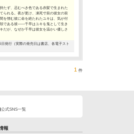
持たず、忌むべき色である赤髪で生まれた
てられる。夜が更け、凍死寸前の彼女の前
間を憎む彼に命を絶たれたユキは、気が付
領である彼――千早はユキを鬼として生き
キだが、なぜか千早は彼女を温かい優しさ
5月25日発行（実際の発売日は書店、各電子スト
1
件
公式SNS一覧
情報