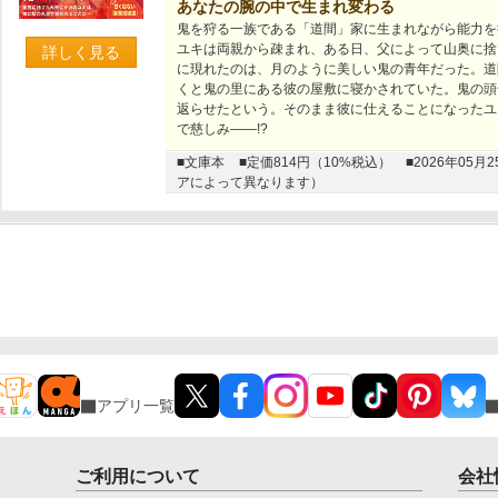
あなたの腕の中で生まれ変わる
鬼を狩る一族である「道間」家に生まれながら能力を
ユキは両親から疎まれ、ある日、父によって山奥に捨
詳しく見る
に現れたのは、月のように美しい鬼の青年だった。道
くと鬼の里にある彼の屋敷に寝かされていた。鬼の頭
返らせたという。そのまま彼に仕えることになったユ
で慈しみ――!?
■文庫本
■定価814円（10%税込）
■2026年0
アによって異なります）
アプリ一覧
ご利用について
会社