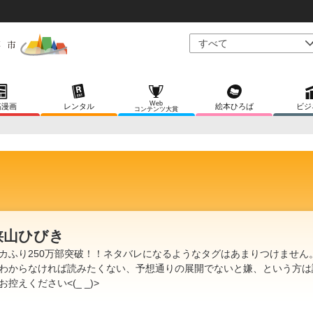
Web
稿漫画
レンタル
絵本ひろば
ビジ
コンテンツ大賞
狭山ひびき
カふり250万部突破！！ネタバレになるようなタグはあまりつけません
わからなければ読みたくない、予想通りの展開でないと嫌、という方は
お控えください<(_ _)>