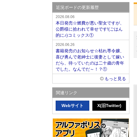
近況ボードの更新履歴
2026.08.06
本日発売☆燃費が悪い聖女ですが、
公爵様に拾われて幸せです!(ごはん
的に♪)コミックス①
2026.06.26
書籍発売のお知らせ☆枯れ専令嬢、
喜び勇んで老紳士に後妻として嫁い
だら、待っていたのは二十歳の青年
でした。なんでだ～！？①
もっと見る
関連リンク
Webサイト
X(旧Twitter)