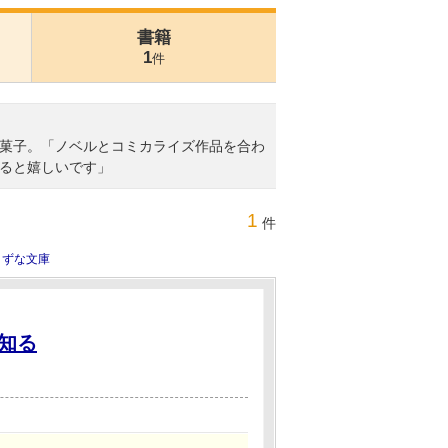
書籍
1
件
菓子。「ノベルとコミカライズ作品を合わ
ると嬉しいです」
1
件
きずな文庫
知る