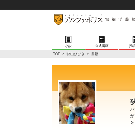
小説
公式漫画
投
TOP
>
狭山ひびき
>
書籍
バ
が
を