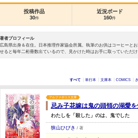
投稿作品
近況ボード
30
160
件
件
著者プロフィール
広島県出身＆在住。日本推理作家協会所属。執筆のお供はコーヒーとお
せると毎年二桁冊数出ているので、見かけた時はお手に取っていただけ
すべて
単行本
文庫本
COMICS
アルファポリス文庫
忌み子花嫁は鬼の頭領の溺愛を
わたしを「殺した」のは、鬼でした
狭山ひびき
/
著