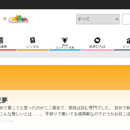
Web
稿漫画
レンタル
絵本ひろば
ビジ
コンテンツ大賞
夜夢
めて書こうと思ったのがここ最近で、普段は読む専門でした。 自分で
こんな難しいとは……。 手探りで書いてる感満載なのでどうかお目こ
………。