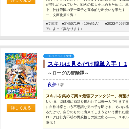
が苦しめられていた。戦火の拡大を止めるために、単
中、彼は帝国の第一皇子と運命的な出会いを果たす―
ー、文庫化第２弾！
■文庫本
■定価671円（10%税込）
■2022年0
アによって異なります）
アルファライト文庫
スキルは見るだけ簡単入手！ 1
～ローグの冒険譚～
夜夢
/
著
スキルを集めて楽々最強ファンタジー、待望
幼い頃、盗賊団に両親を攫われて以来一人で生きてき
に自称神様という不思議な男の子を助ける。そのお礼
詳しく見る
るだけで、自分のものに出来てしまうという優れた能
ローグは行方不明の両親捜しの旅に出る――。スキル
庫化！