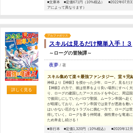
■文庫本
■定価671円（10%税込）
■2022年0
アによって異なります）
アルファポリス
スキルは見るだけ簡単入手！３
～ローグの冒険譚～
夜夢
/
著
スキル集めて楽々最強ファンタジー、堂々完
神様より【神眼】を授かった少年、ローグ。見るだけ
【神眼】の力で、彼は世界をより良い場所にすべく大
詳しく見る
り、ローグの建国したアースガルドを中心に、周辺国
で後回しにしていたバロワ聖国、ムーラン帝国へ赴く
が暗躍しており、ムーラン帝国では皇子が悪政を敷い
はいかない厄介なトラブルに挑む一方で、ローグは世
得していく。ローグを慕う仲間達、個性豊かな竜達に
ため奔走し続ける！
■単行本
■定価1,320円（10%税込）
■2020年