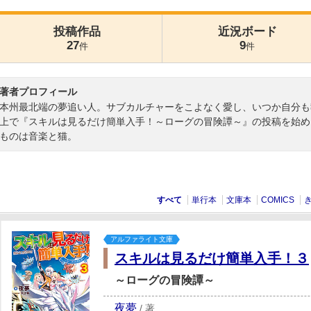
投稿作品
近況ボード
27
9
件
件
著者プロフィール
本州最北端の夢追い人。サブカルチャーをこよなく愛し、いつか自分も執
上で『スキルは見るだけ簡単入手！～ローグの冒険譚～』の投稿を始める
ものは音楽と猫。
すべて
単行本
文庫本
COMICS
アルファライト文庫
スキルは見るだけ簡単入手！３
～ローグの冒険譚～
夜夢
/
著