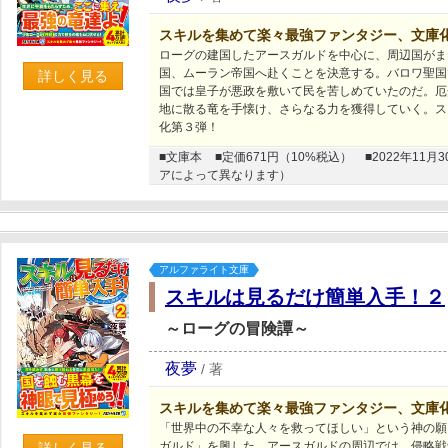
スキルを集めて楽々最強ファンタジー、文庫
ローグの建国したアースガルドを中心に、周辺国がま
国、ムーラン帝国へ赴くことを決意する。バロワ聖国
詳しく見る
国では皇子が悪政を敷いて民を苦しめていたのだ。厄
地に散る竜を手懐け、さらなる力を獲得していく。ス
化第３弾！
■文庫本
■定価671円（10%税込）
■2022年1
アによって異なります）
アルファライト文庫
スキルは見るだけ簡単入手！２
～ローグの冒険譚～
夜夢
/
著
スキルを集めて楽々最強ファンタジー、文庫
「世界中の不幸な人々を救ってほしい」という神の願
ガルド」を興した。アースガルドの周辺では、侵略戦
詳しく見る