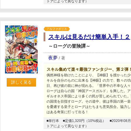
トアによって異なります）
アルファポリス
スキルは見るだけ簡単入手！２
～ローグの冒険譚～
夜夢
/
著
スキル集めて楽々最強ファンタジー、第２弾
偶然神様を助けたことにより、【神眼】を授かった少
キルを自分のものに出来る【神眼】の力で、数々の功
詳しく見る
日、再び彼の前に神が現れる。「世界中の不幸な人々
ローグは自らの国「神国アースガルド」を興した。ア
ギルオネス帝国により多くの民が苦しめられていた。
の国境を目指すローグ。その道中、彼は帝国の第一皇
を憂慮する皇子とローグはたちまち意気投合。協力し
はある奇策に打って出る！
■単行本
■定価1,320円（10%税込）
■2020年
トアによって異なります）