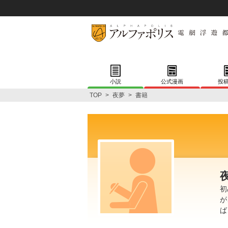
小説
公式漫画
投
TOP
>
夜夢
>
書籍
初
が
ば