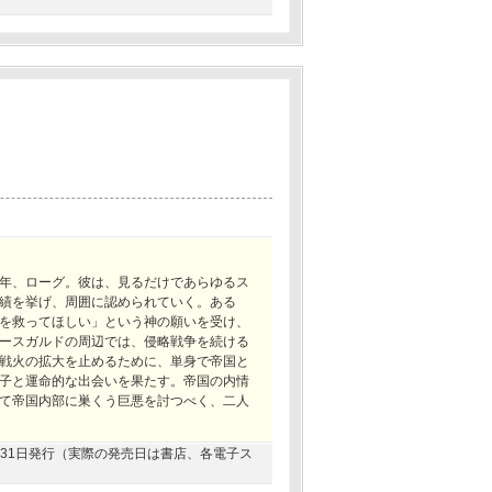
！
年、ローグ。彼は、見るだけであらゆるス
績を挙げ、周囲に認められていく。ある
を救ってほしい」という神の願いを受け、
ースガルドの周辺では、侵略戦争を続ける
戦火の拡大を止めるために、単身で帝国と
子と運命的な出会いを果たす。帝国の内情
て帝国内部に巣くう巨悪を討つべく、二人
08月31日発行（実際の発売日は書店、各電子ス