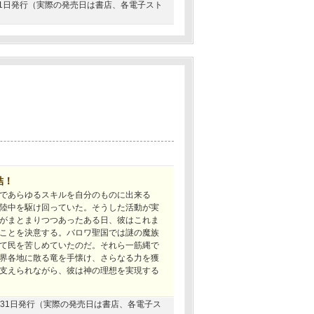
7月31日発行（実際の発売日は書店、各電子スト
結！
であらゆるスキルを自分のものに出来る
陸中を駆け回っていた。そうした活動が実
がまとまりつつあったある日、彼はこれま
ことを決意する。バロワ聖国では謎の魔族
て民を苦しめていたのだ。それら一筋縄で
界各地に散る竜を手懐け、さらなる力を獲
支えられながら、彼は神の理想を実現する
12月31日発行（実際の発売日は書店、各電子ス