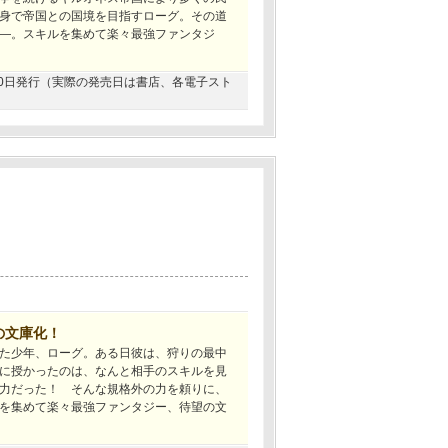
身で帝国との国境を目指すローグ。その道
―。スキルを集めて楽々最強ファンタジ
9月30日発行（実際の発売日は書店、各電子スト
の文庫化！
た少年、ローグ。ある日彼は、狩りの最中
に授かったのは、なんと相手のスキルを見
力だった！ そんな規格外の力を頼りに、
を集めて楽々最強ファンタジー、待望の文