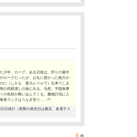
た少年、ローグ。ある日彼は、狩りの最中
のローグだったが、お礼に授かった能力が
のに（しかも、最大レベルで）出来てしま
明の両親捜しの旅に出る。当然、平穏無事
々の依頼が舞い込んでくる。魔物討伐に人
険者ランクはうなぎ登り……!?
03月31日発行（実際の発売日は書店、各電子ス
6
件