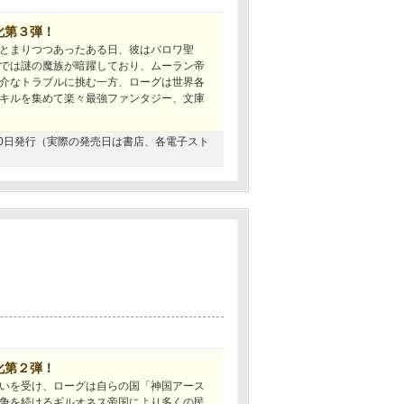
化第３弾！
とまりつつあったある日、彼はバロワ聖
では謎の魔族が暗躍しており、ムーラン帝
介なトラブルに挑む一方、ローグは世界各
キルを集めて楽々最強ファンタジー、文庫
1月30日発行（実際の発売日は書店、各電子スト
化第２弾！
いを受け、ローグは自らの国「神国アース
争を続けるギルオネス帝国により多くの民