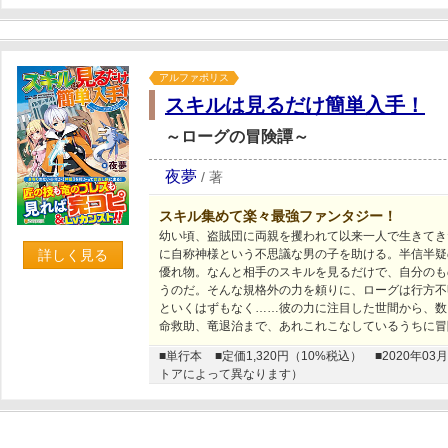
アルファポリス
スキルは見るだけ簡単入手！
～ローグの冒険譚～
夜夢
/
著
スキル集めて楽々最強ファンタジー！
幼い頃、盗賊団に両親を攫われて以来一人で生きてき
詳しく見る
に自称神様という不思議な男の子を助ける。半信半疑
優れ物。なんと相手のスキルを見るだけで、自分のも
うのだ。そんな規格外の力を頼りに、ローグは行方不
といくはずもなく……彼の力に注目した世間から、数
命救助、竜退治まで、あれこれこなしているうちに冒
■単行本
■定価1,320円（10%税込）
■2020年
トアによって異なります）