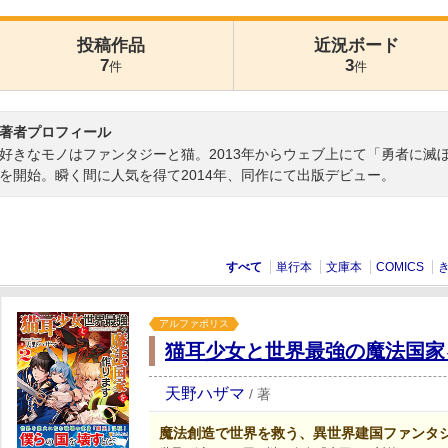
投稿作品
近況ボード
7
3
件
件
著者プロフィール
好きなモノはファンタジーと猫。2013年からウェブ上にて「勇者に滅
を開始。瞬く間に人気を得て2014年、同作にて出版デビュー。
すべて
単行本
文庫本
COMICS
アルファポリス
猫耳少女と世界最強の魔法国家
天野ハザマ
/
著
魔法創造で世界を救う、異世界建国ファンタ