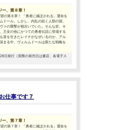
ジー、第８章！
待望の第８章！ 「勇者に滅ぼされる」運命を
ムドール。しかし、内乱の続く人類の国、
ヴァの襲撃が相次いでいた。そんな折、キ
、王女の他にかつての勇者伝説に登場する
も昔を生きたレイナがなぜいるのか、アル
深まる中、ヴェルムドールは新たな戦略を
04月28日発行（実際の発売日は書店、各電子ス
お仕事です７
ジー、第７章！
待望の第７章！ 「勇者に滅ぼされる」運命を