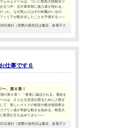
ヴェルムドールは、ついに暗黒大陸観光ツ
き立つ中、北方軍本部に侵入者が現れる。
だった。なぜ死んだはずの剣魔がいるの
フィリアが動き出したことを予感する――
12月28日発行（実際の発売日は書店、各電子ス
お仕事です６
ジー、第６章！
待望の第６章！ 「勇者に滅ぼされる」運命を
ールは、さらなる交流を図るために人類を
して、新しいメイドの創造や観光地視察を
ゴブリン達が奇妙な動きを始める。暗黒大
に暗雲が立ち込めてきた――
10月01日発行（実際の発売日は書店、各電子ス