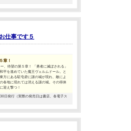
お仕事です５
５章！
ジー、待望の第５章！ 「勇者に滅ぼされる」
和平を進めていた魔王ヴェルムドール。と
東方にある駐屯砦に謎の城が現れ、敵によ
の各地に現れては消える謎の城。その得体
に迎え撃つ！
06月30日発行（実際の発売日は書店、各電子ス