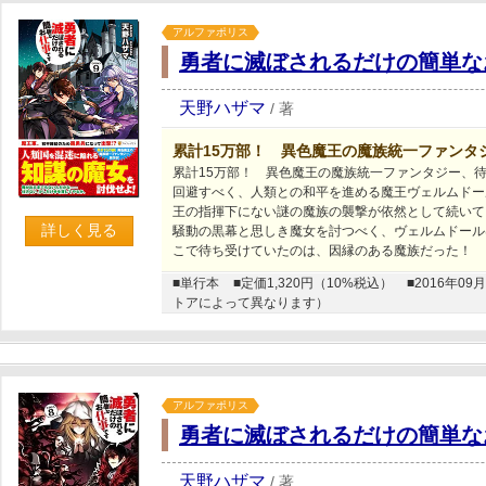
アルファポリス
勇者に滅ぼされるだけの簡単な
天野ハザマ
/
著
累計15万部！ 異色魔王の魔族統一ファンタ
累計15万部！ 異色魔王の魔族統一ファンタジー、
回避すべく、人類との和平を進める魔王ヴェルムドー
王の指揮下にない謎の魔族の襲撃が依然として続いて
詳しく見る
騒動の黒幕と思しき魔女を討つべく、ヴェルムドール
こで待ち受けていたのは、因縁のある魔族だった！
■単行本
■定価1,320円（10%税込）
■2016年
トアによって異なります）
アルファポリス
勇者に滅ぼされるだけの簡単な
天野ハザマ
/
著