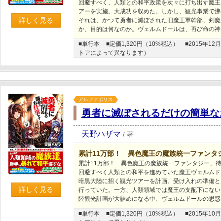
回避すべく、人類との和平政策を次々に打ち出す魔王
アーを実施。大成功を収めた。しかし、観光事業で沸
詳しく見る
それは、かつて勇者に滅ぼされた旧魔王軍幹部、剣魔
か、目的は何なのか。ヴェルムドールは、再び命の神
■単行本
■定価1,320円（10%税込）
■2015年
トアによって異なります）
アルファポリス
勇者に滅ぼされるだけの簡単な
天野ハザマ
/
著
累計11万部！ 異色魔王の魔族統一ファンタ
累計11万部！ 異色魔王の魔族統一ファンタジー、
回避すべく人類との和平を進めていた魔王ヴェルムド
暗黒大陸に招く観光ツアーを計画。受け入れの準備と
詳しく見る
行っていた。一方、人類領域では魔王の支配下にない
陸観光計画が大詰めになる中、ヴェルムドールの思惑
■単行本
■定価1,320円（10%税込）
■2015年