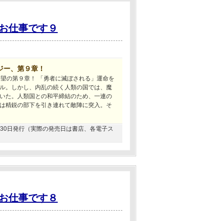
お仕事です９
ジー、第９章！
待望の第９章！ 「勇者に滅ぼされる」運命を
ル。しかし、内乱の続く人類の国では、魔
いた。人類国との和平締結のため、一連の
は精鋭の部下を引き連れて敵陣に突入。そ
09月30日発行（実際の発売日は書店、各電子ス
お仕事です８