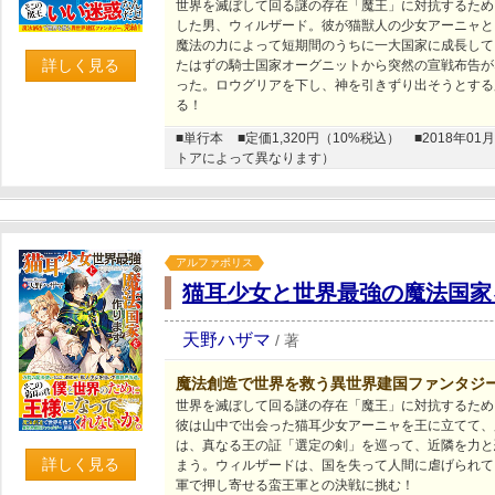
世界を滅ぼして回る謎の存在「魔王」に対抗するため
した男、ウィルザード。彼が猫獣人の少女アーニャと
魔法の力によって短期間のうちに一大国家に成長して
詳しく見る
たはずの騎士国家オーグニットから突然の宣戦布告が
った。ロウグリアを下し、神を引きずり出そうとする
る！
■単行本
■定価1,320円（10%税込）
■2018年
トアによって異なります）
アルファポリス
猫耳少女と世界最強の魔法国家
天野ハザマ
/
著
魔法創造で世界を救う異世界建国ファンタジ
世界を滅ぼして回る謎の存在「魔王」に対抗するため
彼は山中で出会った猫耳少女アーニャを王に立てて、
は、真なる王の証「選定の剣」を巡って、近隣を力と
詳しく見る
まう。ウィルザードは、国を失って人間に虐げられて
軍で押し寄せる蛮王軍との決戦に挑む！