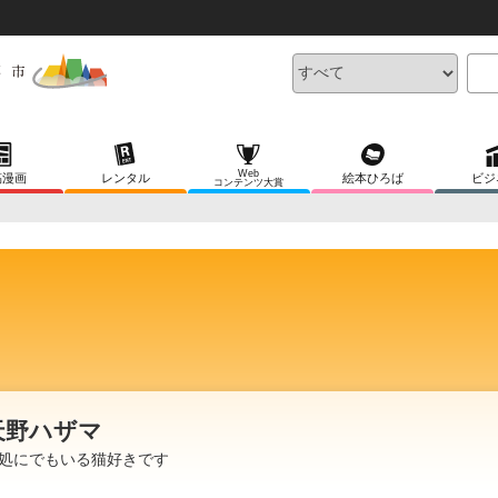
Web
稿漫画
レンタル
絵本ひろば
ビジ
コンテンツ大賞
天野ハザマ
処にでもいる猫好きです