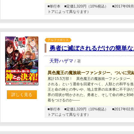
■単行本
■定価1,320円（10%税込）
■2017年
トアによって異なります）
アルファポリス
勇者に滅ぼされるだけの簡単な
天野ハザマ
/
著
異色魔王の魔族統一ファンタジー、ついに完
累計15.5万部！ 異色魔王の魔族統一ファンタジー
される」という運命を回避すべく、人類との和平を進
王と命の神との争いや、地上世界の出来事に不干渉だ
詳しく見る
界の現状が明かされた。勇者と、そして命の神と対峙
着をつけるのか――
■単行本
■定価1,320円（10%税込）
■2017年
トアによって異なります）