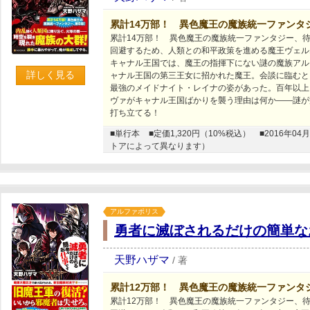
累計14万部！ 異色魔王の魔族統一ファンタ
累計14万部！ 異色魔王の魔族統一ファンタジー、
回避するため、人類との和平政策を進める魔王ヴェル
キャナル王国では、魔王の指揮下にない謎の魔族アル
詳しく見る
ャナル王国の第三王女に招かれた魔王。会談に臨むと
最強のメイドナイト・レイナの姿があった。百年以上
ヴァがキャナル王国ばかりを襲う理由は何か――謎が
打ち立てる！
■単行本
■定価1,320円（10%税込）
■2016年
トアによって異なります）
アルファポリス
勇者に滅ぼされるだけの簡単な
天野ハザマ
/
著
累計12万部！ 異色魔王の魔族統一ファンタ
累計12万部！ 異色魔王の魔族統一ファンタジー、