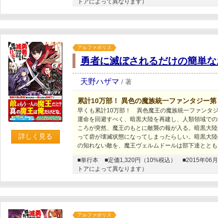
トアによって異なります）
アルファポリス
勇者に滅ぼされるだけの簡単な
天野ハザマ
/
著
累計10万部！ 異色の魔族統一ファンタジー第
早くも累計10万部！ 異色魔王の魔族統一ファンタ
運命を回避すべく、暗黒大陸を再建し、人類領域での
ころが突然、魔王のもとに敵襲の報が入る。暗黒大陸
詳しく見る
って砦が壊滅状態になってしまったらしい。暗黒大陸
の知れない敵を、魔王ヴェルムドールは部下達ととも
■単行本
■定価1,320円（10%税込）
■2015年
トアによって異なります）
アルファポリス