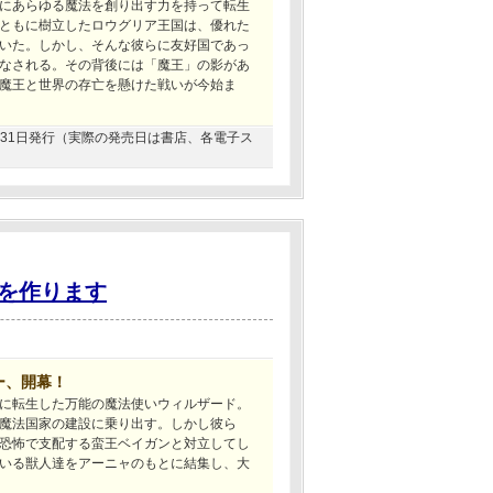
にあらゆる魔法を創り出す力を持って転生
ともに樹立したロウグリア王国は、優れた
いた。しかし、そんな彼らに友好国であっ
なされる。その背後には「魔王」の影があ
魔王と世界の存亡を懸けた戦いが今始ま
01月31日発行（実際の発売日は書店、各電子ス
を作ります
ー、開幕！
に転生した万能の魔法使いウィルザード。
魔法国家の建設に乗り出す。しかし彼ら
恐怖で支配する蛮王ベイガンと対立してし
いる獣人達をアーニャのもとに結集し、大