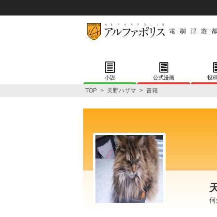
小説
公式漫画
投
TOP
>
天野ハザマ
>
書籍
何