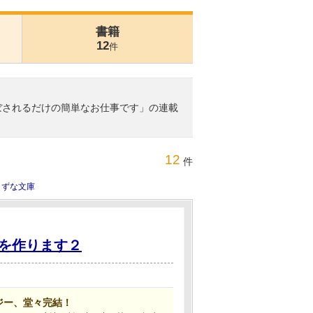
書籍
12
件
ぼされるだけの簡単なお仕事です」の連載
12
件
きずな文庫
を作ります２
ジー、堂々完結！