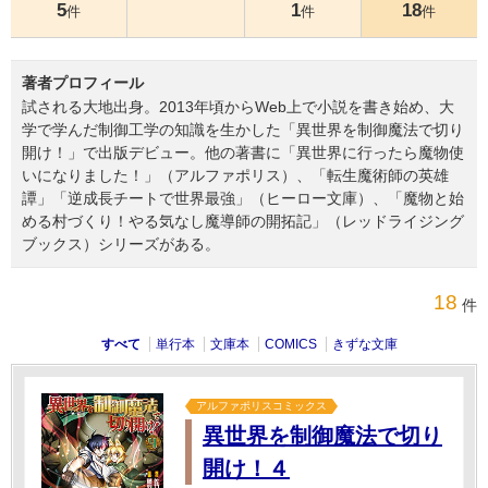
5
1
18
件
件
件
著者プロフィール
試される大地出身。2013年頃からWeb上で小説を書き始め、大
学で学んだ制御工学の知識を生かした「異世界を制御魔法で切り
開け！」で出版デビュー。他の著書に「異世界に行ったら魔物使
いになりました！」（アルファポリス）、「転生魔術師の英雄
譚」「逆成長チートで世界最強」（ヒーロー文庫）、「魔物と始
める村づくり！やる気なし魔導師の開拓記」（レッドライジング
ブックス）シリーズがある。
18
件
すべて
単行本
文庫本
COMICS
きずな文庫
アルファポリスコミックス
異世界を制御魔法で切り
開け！４