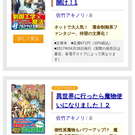
開け！1
佐竹アキノリ
/
著
ネットで大人気！ 運命制御系フ
ァンタジー、待望の文庫化！
詳しく見る
■文庫本
■定価671円（10%税込）
■2017年04月28日発行（実際の発売日は
書店、各電子ストアによって異なりま
す）
アルファポリス
異世界に行ったら魔物使
いになりました！２
佐竹アキノリ
/
著
個性派魔物もパワーアップ!? 魔