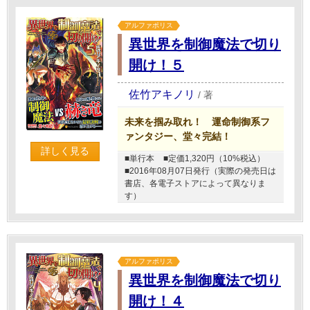
アルファポリス
異世界を制御魔法で切り
開け！５
佐竹アキノリ
/
著
未来を掴み取れ！ 運命制御系フ
ァンタジー、堂々完結！
詳しく見る
■単行本
■定価1,320円（10%税込）
■2016年08月07日発行（実際の発売日は
書店、各電子ストアによって異なりま
す）
アルファポリス
異世界を制御魔法で切り
開け！４