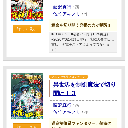
藤沢真行
/
画
佐竹アキノリ
/
作
運命を切り開く究極の力が覚醒!!
詳しく見る
■COMICS
■定価748円（10%税込）
■2020年02月29日発行（実際の発売日は
書店、各電子ストアによって異なりま
す）
アルファポリスコミックス
異世界を制御魔法で切り
開け！３
藤沢真行
/
画
佐竹アキノリ
/
作
運命制御系ファンタジー、怒涛の
詳しく見る