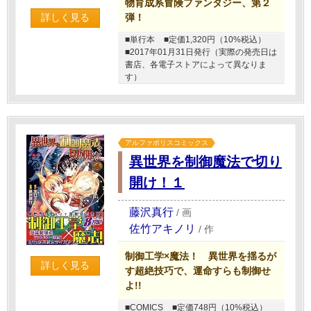
物育成系冒険ファンタジー、第２
弾！
詳しく見る
■単行本
■定価1,320円（10%税込）
■2017年01月31日発行（実際の発売日は
書店、各電子ストアによって異なりま
す）
アルファポリスコミックス
異世界を制御魔法で切り
開け！１
藤沢真行
/
画
佐竹アキノリ
/
作
制御工学×魔法！ 異世界を揺るが
詳しく見る
す超絶技巧で、運命すらも制御せ
よ!!
■COMICS
■定価748円（10%税込）