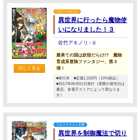
アルファポリス
異世界に行ったら魔物使
いになりました！３
佐竹アキノリ
/
著
最果ての国は妖怪だらけ!? 魔物
育成系冒険ファンタジー、第３
弾！
詳しく見る
■単行本
■定価1,320円（10%税込）
■2017年06月01日発行（実際の発売日は
書店、各電子ストアによって異なりま
す）
アルファライト文庫
異世界を制御魔法で切り