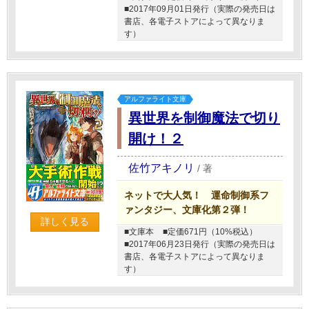
■2017年09月01日発行（実際の発売日は
書店、各電子ストアによって異なりま
す）
アルファライト文庫
異世界を制御魔法で切り
開け！２
佐竹アキノリ
/
著
ネットで大人気！ 運命制御系フ
ァンタジー、文庫化第２弾！
詳しく見る
■文庫本
■定価671円（10%税込）
■2017年06月23日発行（実際の発売日は
書店、各電子ストアによって異なりま
す）