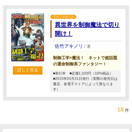
アルファポリス
異世界を制御魔法で切り
開け！
佐竹アキノリ
/
著
制御工学×魔法！ ネットで超話題
の運命制御系ファンタジー！
詳しく見る
■単行本
■定価1,320円（10%税込）
■2015年03月31日発行（実際の発売日は
書店、各電子ストアによって異なりま
す）
18
件