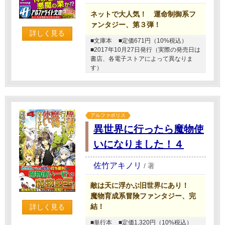
ネットで大人気！ 運命制御系フ
ァンタジー、第３弾！
詳しく見る
■文庫本
■定価671円（10%税込）
■2017年10月27日発行（実際の発売日は
書店、各電子ストアによって異なりま
す）
アルファポリス
異世界に行ったら魔物使
いになりました！４
佐竹アキノリ
/
著
敵は天に浮かぶ旧世界にあり！
魔物育成系冒険ファンタジー、完
結！
詳しく見る
■単行本
■定価1,320円（10%税込）