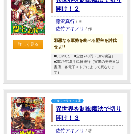
開け！２
藤沢真行
/
画
佐竹アキノリ
/
作
邪悪なる軍勢を統べる盟主を討伐
詳しく見る
せよ!!
■COMICS
■定価748円（10%税込）
■2017年10月31日発行（実際の発売日は
書店、各電子ストアによって異なりま
す）
アルファライト文庫
異世界を制御魔法で切り
開け！３
佐竹アキノリ
/
著