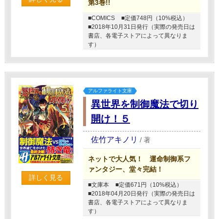
第3巻!!
■COMICS
■定価748円（10%税込）
■2018年10月31日発行（実際の発売日は
書店、各電子ストアによって異なりま
す）
アルファライト文庫
異世界を制御魔法で切り
開け！５
佐竹アキノリ
/
著
ネットで大人気！ 運命制御系フ
ァンタジー、堂々完結！
詳しく見る
■文庫本
■定価671円（10%税込）
■2018年04月20日発行（実際の発売日は
書店、各電子ストアによって異なりま
す）