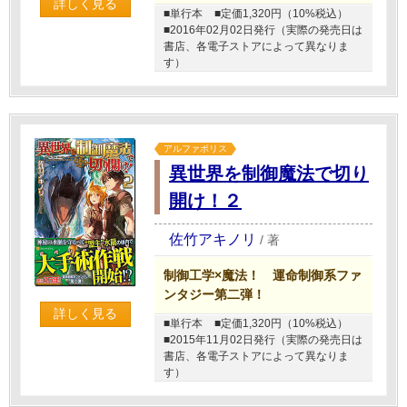
詳しく見る
■単行本
■定価1,320円（10%税込）
■2016年02月02日発行（実際の発売日は
書店、各電子ストアによって異なりま
す）
アルファポリス
異世界を制御魔法で切り
開け！２
佐竹アキノリ
/
著
制御工学×魔法！ 運命制御系ファ
ンタジー第二弾！
詳しく見る
■単行本
■定価1,320円（10%税込）
■2015年11月02日発行（実際の発売日は
書店、各電子ストアによって異なりま
す）