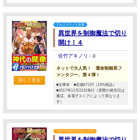
アルファライト文庫
異世界を制御魔法で切り
開け！４
佐竹アキノリ
/
著
ネットで大人気！ 運命制御系フ
ァンタジー、第４弾！
詳しく見る
■文庫本
■定価671円（10%税込）
■2017年12月22日発行（実際の発売日は
書店、各電子ストアによって異なりま
す）
アルファポリスコミックス
異世界を制御魔法で切り