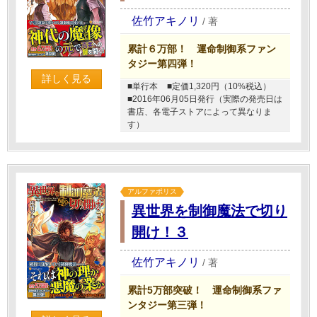
佐竹アキノリ
/
著
累計６万部！ 運命制御系ファン
タジー第四弾！
詳しく見る
■単行本
■定価1,320円（10%税込）
■2016年06月05日発行（実際の発売日は
書店、各電子ストアによって異なりま
す）
アルファポリス
異世界を制御魔法で切り
開け！３
佐竹アキノリ
/
著
累計5万部突破！ 運命制御系ファ
ンタジー第三弾！