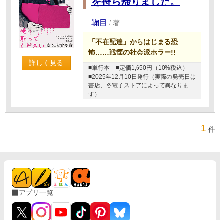
を持ち帰りました。
鞠目
/
著
「不在配達」からはじまる恐
怖……戦慄の社会派ホラー!!
詳しく見る
■単行本
■定価1,650円（10%税込）
■2025年12月10日発行（実際の発売日は
書店、各電子ストアによって異なりま
す）
1
件
アプリ一覧