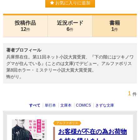
お気に入りに追加
投稿作品
近況ボード
書籍
12
6
1
件
件
件
著者プロフィール
兵庫県在住。第11回ネット小説大賞受賞、『下の階にはツキノワ
グマが住んでいる』(ことのは文庫)でデビュー。アルファポリス
第8回ホラー・ミステリー小説大賞大賞受賞。
怖がり。
1
件
すべて
単行本
文庫本
COMICS
きずな文庫
アルファポリス
お客様が不在の為お荷物