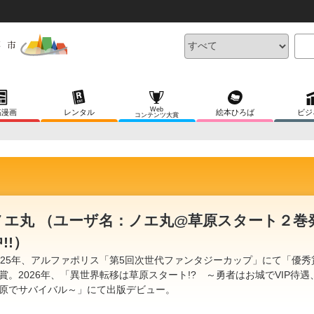
Web
稿漫画
レンタル
絵本ひろば
ビジ
コンテンツ大賞
ノエ丸 （ユーザ名：ノエ丸@草原スタート２巻
!!）
025年、アルファポリス「第5回次世代ファンタジーカップ」にて「優秀
賞。2026年、「異世界転移は草原スタート!? ～勇者はお城でVIP待遇
原でサバイバル～」にて出版デビュー。