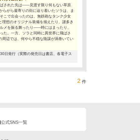
ばされた先は――見渡す限り何もない草原
命からがら最寄りの街に辿り着いたソラは、ま
そこで出会ったのは、無鉄砲なタンク少女
ちと理想のオリジナル装備を揃えたり、謎多き
ルメを振る舞ったり――時にはまったり、
った。一方、ソラと同時に異世界に飛ばさ
彼の周辺では、何やら不穏な陰謀が渦巻いてい
01月30日発行（実際の発売日は書店、各電子ス
2
件
公式SNS一覧