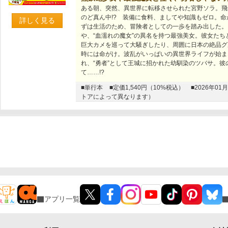
ある朝、突然、異世界に転移させられた宮野ソラ。飛
のど真ん中!? 装備に食料、ましてや知識もゼロ。
詳しく見る
ずは生活のため、冒険者としての一歩を踏み出した。
や、“血濡れの魔女”の異名を持つ最強美女。彼女た
巨大カメを巡って大騒ぎしたり、周囲に日本の絶品グ
時には命がけ。波乱がいっぱいの異世界ライフが始ま
れ、“勇者”として王城に招かれた幼馴染のツバサ。
て……!?
■単行本
■定価1,540円（10%税込）
■2026年
トアによって異なります）
アプリ一覧