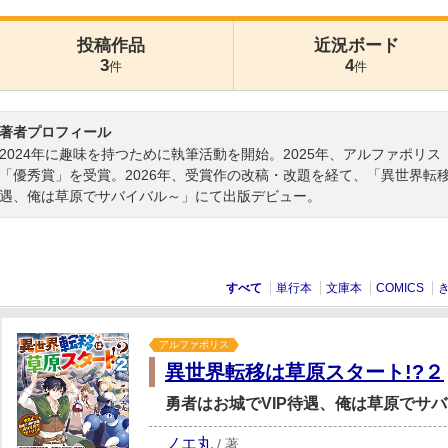
投稿作品
近況ボード
3
4
件
件
著者プロフィール
2024年に趣味を持つために執筆活動を開始。2025年、アルファポリ
「優秀賞」を受賞。2026年、受賞作の改稿・改題を経て、「異世界転移
遇、俺は草原でサバイバル～」にて出版デビュー。
すべて
単行本
文庫本
COMICS
アルファポリス
異世界転移は草原スタート!?２
勇者はお城でVIP待遇、俺は草原でサ
ノエ丸
/
著