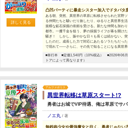
凸凹パーティに暴走シスター加入でドタバタ度M
ある朝、突然、異世界の草原に転移させられた宮野ソ
る仲間たちと騒いだり旅したり、ゆるりと異世界生活
詳しく見る
規模な鉱石採掘の依頼を受ける。新たな仲間も加わり
都市。一攫千金を狙う、夢の採掘ライフが幕を開けた
騒ぎ！ しかし、賑やかな日々も長くは続かない。突
したのだ。成長した力で対応にあたるソラたちだった
で現れて――さらに、その先で知ることになる異世界
■単行本
■定価1,540円（10%税込）
■2026年
トアによって異なります）
アルファポリス
異世界転移は草原スタート!?
勇者はお城でVIP待遇、俺は草原でサ
ノエ丸
/
著
無鉄砲少女や最強魔女と往く、勇者じゃない