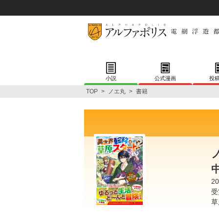
小説
公式漫画
投
TOP
>
ノエ丸
>
書籍
中
2
受
草