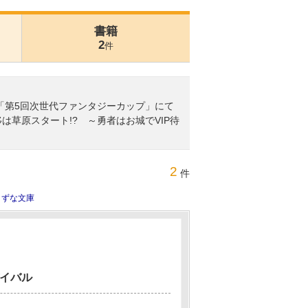
書籍
2
件
ス「第5回次世代ファンタジーカップ」にて
は草原スタート!? ～勇者はお城でVIP待
2
件
きずな文庫
バイバル