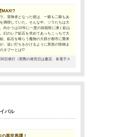
AX!?
ラ。冒険者となった彼は、一癖も二癖もあ
を満喫していた。そんな中、ソラたちは大
、向かうは10年に一度の採掘祭に沸く鉱山
。幻のレア鉱石を求めてあっちこっちで大
如、鉱石を喰らう魔物の大群が都市に襲来
が、追い打ちをかけるように異形の怪物ま
のタブーとは!?
06月30日発行（実際の発売日は書店、各電子ス
バイバル
方の異世界譚！