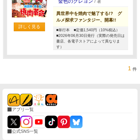
金色のクレヨン
/
著
異世界中を焼肉で魅了する!? グ
ルメ探求ファンタジー、開幕!!
詳しく見る
■単行本
■定価1,540円（10%税込）
■2026年06月30日発行（実際の発売日は
書店、各電子ストアによって異なりま
す）
1
件
アプリ一覧
公式SNS一覧