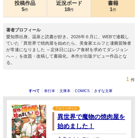
投稿作品
近況ボード
書籍
5
18
1
件
件
件
著者プロフィール
愛知県出身。温泉と読書が好き。2026年６月に、WEBで連載し
ていた「異世界で焼肉屋を始めたら、美食家エルフと凄腕冒険者
が常連になりました ～定休日にはレア食材を求めてダンジョン
へ～」を改題・改稿して書籍化。本作が出版デビュー作品とな
る。
1
件
すべて
単行本
文庫本
COMICS
きずな文庫
アルファポリス
異世界で魔物の焼肉屋を
始めました！