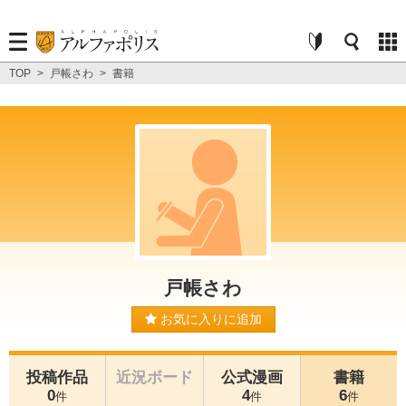
TOP
>
戸帳さわ
>
書籍
戸帳さわ
お気に入りに追加
投稿作品
近況ボード
公式漫画
書籍
0
4
6
件
件
件