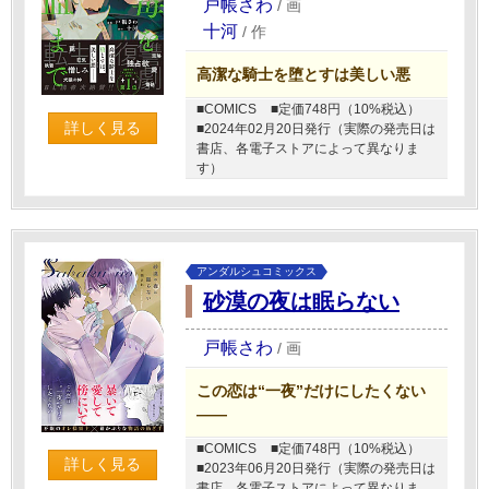
戸帳さわ
/
画
十河
/
作
高潔な騎士を堕とすは美しい悪
■COMICS
■定価748円（10%税込）
詳しく見る
■2024年02月20日発行（実際の発売日は
書店、各電子ストアによって異なりま
す）
アンダルシュコミックス
砂漠の夜は眠らない
戸帳さわ
/
画
この恋は“一夜”だけにしたくない
――
■COMICS
■定価748円（10%税込）
詳しく見る
■2023年06月20日発行（実際の発売日は
書店、各電子ストアによって異なりま