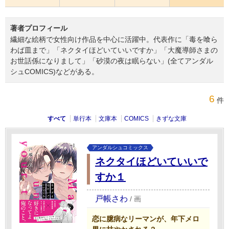
著者プロフィール
繊細な絵柄で女性向け作品を中心に活躍中。代表作に「毒を喰ら
わば皿まで」「ネクタイほどいていいですか」「大魔導師さまの
お世話係になりまして」「砂漠の夜は眠らない」(全てアンダル
シュCOMICS)などがある。
6
件
すべて
単行本
文庫本
COMICS
きずな文庫
アンダルシュコミックス
ネクタイほどいていいで
すか１
戸帳さわ
/
画
恋に臆病なリーマンが、年下メロ