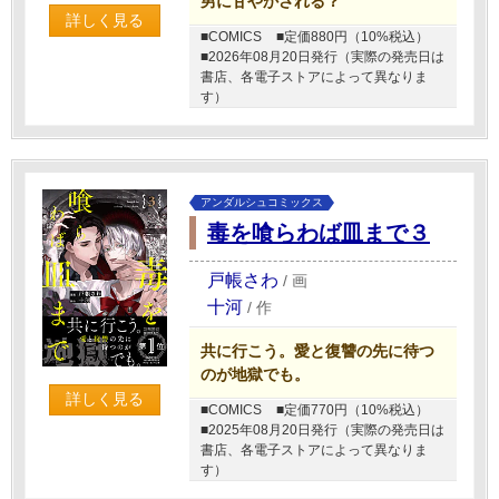
男に甘やかされる？
詳しく見る
■COMICS
■定価880円（10%税込）
■2026年08月20日発行（実際の発売日は
書店、各電子ストアによって異なりま
す）
アンダルシュコミックス
毒を喰らわば皿まで３
戸帳さわ
/
画
十河
/
作
共に行こう。愛と復讐の先に待つ
のが地獄でも。
詳しく見る
■COMICS
■定価770円（10%税込）
■2025年08月20日発行（実際の発売日は
書店、各電子ストアによって異なりま
す）