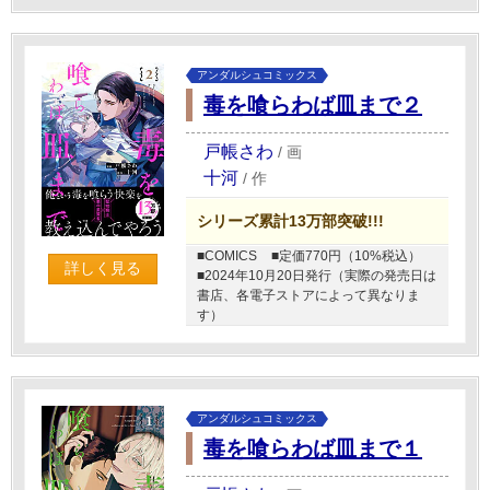
アンダルシュコミックス
毒を喰らわば皿まで２
戸帳さわ
/
画
十河
/
作
シリーズ累計13万部突破!!!
■COMICS
■定価770円（10%税込）
詳しく見る
■2024年10月20日発行（実際の発売日は
書店、各電子ストアによって異なりま
す）
アンダルシュコミックス
毒を喰らわば皿まで１