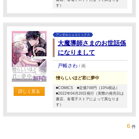
す）
アンダルシュコミックス
大魔導師さまのお世話係
になりまして
戸帳さわ
/
画
憎らしいほど君に夢中
■COMICS
■定価748円（10%税込）
詳しく見る
■2022年04月20日発行（実際の発売日は
書店、各電子ストアによって異なりま
す）
6
件