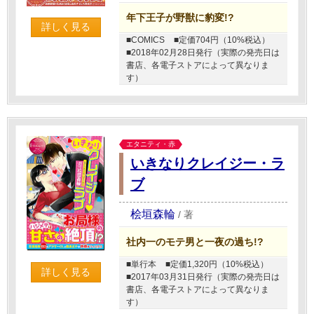
年下王子が野獣に豹変!?
詳しく見る
■COMICS
■定価704円（10%税込）
■2018年02月28日発行（実際の発売日は
書店、各電子ストアによって異なりま
す）
エタニティ・赤
いきなりクレイジー・ラ
ブ
桧垣森輪
/
著
社内一のモテ男と一夜の過ち!?
■単行本
■定価1,320円（10%税込）
詳しく見る
■2017年03月31日発行（実際の発売日は
書店、各電子ストアによって異なりま
す）