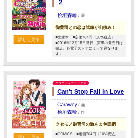
２
桧垣森輪
/
著
御曹司との恋は試練が山積み！
■文庫本
■定価704円（10%税込）
詳しく見る
■2016年12月15日発行（実際の発売日は
書店、各電子ストアによって異なりま
す）
エタニティコミックス
Can't Stop Fall in Love
Carawey
/
画
桧垣森輪
/
作
クセモノ御曹司の激あま包囲網
■COMICS
■定価704円（10%税込）
詳しく見る