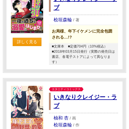
ブ
桧垣森輪
/
著
お局様、年下イケメンに完全包囲
される…!?
詳しく見る
■文庫本
■定価704円（10%税込）
■2018年03月15日発行（実際の発売日は
書店、各電子ストアによって異なりま
す）
エタニティコミックス
いきなりクレイジー・ラ
ブ
柚和 杏
/
画
桧垣森輪
/
作