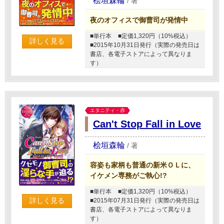
桧垣森輪
/
著
夜のオフィスで御曹司が発情中
■単行本
■定価1,320円（10%税込）
詳しく見る
■2015年10月31日発行（実際の発売日は
書店、各電子ストアによって異なりま
す）
エタニティ・赤
Can't Stop Fall in Love
桧垣森輪
/
著
容姿も家柄も普通の新米ＯＬに、
イケメン専務がご執心!?
■単行本
■定価1,320円（10%税込）
詳しく見る
■2015年07月31日発行（実際の発売日は
書店、各電子ストアによって異なりま
す）