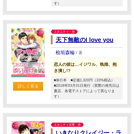
す）
エタニティ・赤
天下無敵のI love you
桧垣森輪
/
著
恋人の彼は…イジワル、執拗、抱
き潰し!?
■単行本
■定価1,320円（10%税込）
■2018年03月31日発行（実際の発売日は
詳しく見る
書店、各電子ストアによって異なりま
す）
エタニティ文庫・赤
いきなりクレイジー・ラ