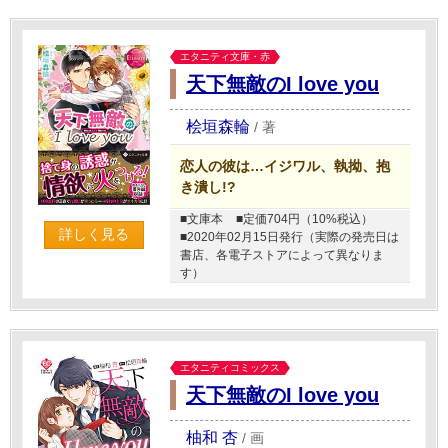
エタニティ文庫・赤
天下無敵のI love you
桧垣森輪
/
著
恋人の彼は…イジワル、執拗、抱
き潰し!?
■文庫本
■定価704円（10%税込）
詳しく見る
■2020年02月15日発行（実際の発売日は
書店、各電子ストアによって異なりま
す）
エタニティコミックス
天下無敵のI love you
柚和 杏
/
画