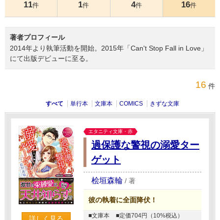
11
1
4
16
件
件
件
件
著者プロフィール
2014年より執筆活動を開始。2015年「Can't Stop Fall in Love」
にて出版デビューに至る。
16
件
すべて
単行本
文庫本
COMICS
きずな文庫
エタニティ文庫・赤
過保護な警視の溺愛ター
ゲット
桧垣森輪
/
著
彼の執着に全面降伏！
■文庫本
■定価704円（10%税込）
詳しく見る