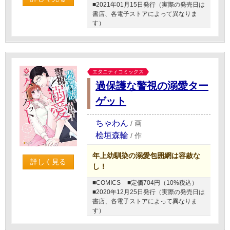
■2021年01月15日発行（実際の発売日は
書店、各電子ストアによって異なりま
す）
エタニティコミックス
過保護な警視の溺愛ター
ゲット
ちゃわん
/
画
桧垣森輪
/
作
年上幼馴染の溺愛包囲網は容赦な
詳しく見る
し！
■COMICS
■定価704円（10%税込）
■2020年12月25日発行（実際の発売日は
書店、各電子ストアによって異なりま
す）