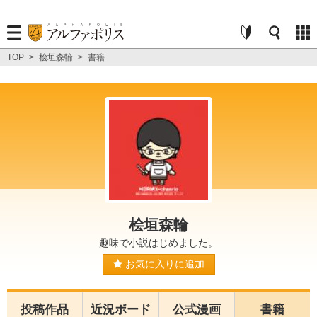
TOP
>
桧垣森輪
>
書籍
桧垣森輪
趣味で小説はじめました。
お気に入りに追加
投稿作品
近況ボード
公式漫画
書籍