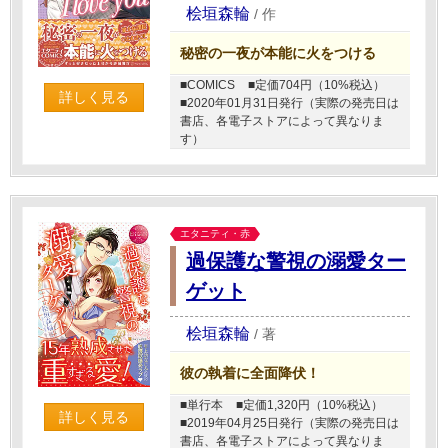
桧垣森輪
/
作
秘密の一夜が本能に火をつける
■COMICS
■定価704円（10%税込）
詳しく見る
■2020年01月31日発行（実際の発売日は
書店、各電子ストアによって異なりま
す）
エタニティ・赤
過保護な警視の溺愛ター
ゲット
桧垣森輪
/
著
彼の執着に全面降伏！
■単行本
■定価1,320円（10%税込）
詳しく見る
■2019年04月25日発行（実際の発売日は
書店、各電子ストアによって異なりま