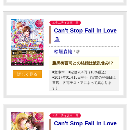
エタニティ文庫・赤
Can't Stop Fall in Love
３
桧垣森輪
/
著
腹黒御曹司との結婚は波乱含み!?
■文庫本
■定価704円（10%税込）
詳しく見る
■2017年01月15日発行（実際の発売日は
書店、各電子ストアによって異なりま
す）
エタニティ文庫・赤
Can't Stop Fall in Love