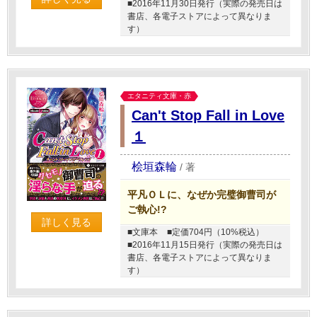
■2016年11月30日発行（実際の発売日は
書店、各電子ストアによって異なりま
す）
エタニティ文庫・赤
Can't Stop Fall in Love
１
桧垣森輪
/
著
平凡ＯＬに、なぜか完璧御曹司が
ご執心!?
詳しく見る
■文庫本
■定価704円（10%税込）
■2016年11月15日発行（実際の発売日は
書店、各電子ストアによって異なりま
す）