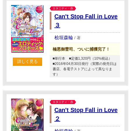
エタニティ・赤
Can't Stop Fall in Love
３
桧垣森輪
/
著
極悪御曹司、ついに捕獲完了！
■単行本
■定価1,320円（10%税込）
詳しく見る
■2016年04月30日発行（実際の発売日は
書店、各電子ストアによって異なりま
す）
エタニティ・赤
Can't Stop Fall in Love
２