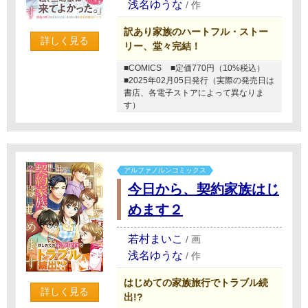
浅名ゆうな
/
作
訳あり家族のハートフル・ストー
詳しく見る
リー、堂々完結！
■COMICS
■定価770円（10%税込）
■2025年02月05日発行（実際の発売日は
書店、各電子ストアによって異なりま
す）
アルファノルンコミックス
今日から、契約家族はじ
めます２
若村まいこ
/
画
浅名ゆうな
/
作
はじめての家族旅行でトラブル続
詳しく見る
出!?