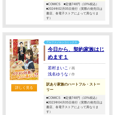
■COMICS
■定価748円（10%税込）
■2024年02月05日発行（実際の発売日は
書店、各電子ストアによって異なりま
す）
アルファノルンコミックス
今日から、契約家族はじ
めます１
若村まいこ
/
画
浅名ゆうな
/
作
訳あり家族のハートフル・ストー
詳しく見る
リー
■COMICS
■定価748円（10%税込）
■2023年04月05日発行（実際の発売日は
書店、各電子ストアによって異なりま
す）