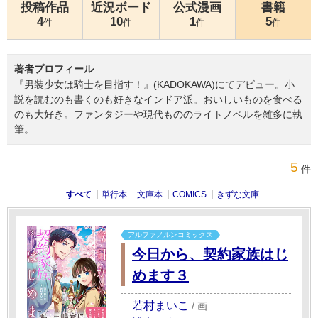
投稿作品
近況ボード
公式漫画
書籍
4
10
1
5
件
件
件
件
著者プロフィール
『男装少女は騎士を目指す！』(KADOKAWA)にてデビュー。小
説を読むのも書くのも好きなインドア派。おいしいものを食べる
のも大好き。ファンタジーや現代もののライトノベルを雑多に執
筆。
5
件
すべて
単行本
文庫本
COMICS
きずな文庫
アルファノルンコミックス
今日から、契約家族はじ
めます３
若村まいこ
/
画