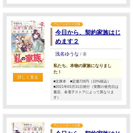
アルファポリス文庫
今日から、契約家族はじ
めます２
浅名ゆうな
/
著
私たち、本物の家族になりまし
た！
詳しく見る
■文庫本
■定価726円（10%税込）
■2021年03月31日発行（実際の発売日は
書店、各電子ストアによって異なりま
す）
アルファポリス文庫