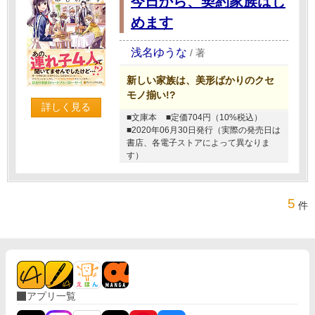
今日から、契約家族はじ
めます
浅名ゆうな
/
著
新しい家族は、美形ばかりのクセ
モノ揃い!?
詳しく見る
■文庫本
■定価704円（10%税込）
■2020年06月30日発行（実際の発売日は
書店、各電子ストアによって異なりま
す）
5
件
アプリ一覧