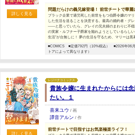
問題だらけの義兄嫁登場！ 前世チートで華麗に
詳しく見る
ブラック企業で過労死した前世をもつ伯爵令嬢のマリ
した生活を送ることを決意する。最高の婚約者・グレ
――と思っていたら、グレイの兄夫婦のまわりに不穏
の実家・ルフナー子爵家を陥れようとしているらしい
生活”が台無しに！ 夢の生活を守るため、マリーは黒
■COMICS
■定価792円（10%税込）
■2026年
トアによって異なります）
レジーナコミックス
貴族令嬢に生まれたからには念
たい。１
喜来ユウ
/
画
譚音アルン
/
作
前世チートで目指すはお気楽極楽ライフ！
詳しく見る