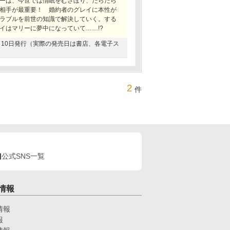
ーは、今世では惰眠をむさぼり、だらだら
相手が最重要！ 婚約者のグレイに本性が
ラブルを前世の知識で解決していく。する
イはマリーに夢中になっていて……!?
09月10日発行（実際の発売日は書店、各電子ス
2
件
公式SNS一覧
情報
情報
報