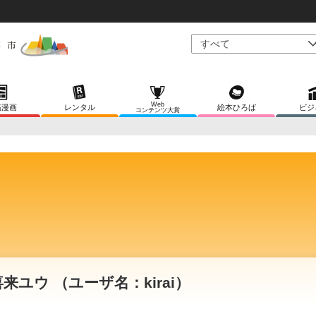
Web
稿漫画
レンタル
絵本ひろば
ビジ
コンテンツ大賞
喜来ユウ （ユーザ名：kirai）