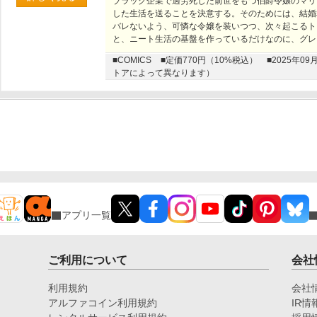
ブラック企業で過労死した前世をもつ伯爵令嬢のマリ
した生活を送ることを決意する。そのためには、結婚
バレないよう、可憐な令嬢を装いつつ、次々起こるト
と、ニート生活の基盤を作っているだけなのに、グレ
■COMICS
■定価770円（10%税込）
■2025年
トアによって異なります）
アプリ一覧
ご利用について
会社
利用規約
会社
アルファコイン利用規約
IR情