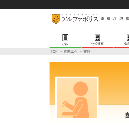
小説
公式漫画
投
TOP
>
喜来ユウ
>
書籍