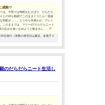
成敗!?
ーは、今世では惰眠をむさぼり、だらだら
イとの仲も順調でこのままぐうたら一直線
な気配が……。どうやら何者かが、グレイ
。このままでは、マリーの“だらだらニート
幕の企みを食い止めようと動き出し……!?
06月05日発行（実際の発売日は書店、各電子ス
願のだらだらニート生活し