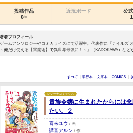
投稿作品
近況ボード
公
0
1
件
著者プロフィール
ゲームアンソロジーやコミカライズにて活躍中。代表作に『テイルズ オブ 
～俺だけ使える【雷魔術】で異世界最強に！～』（KADOKAWA）など
すべて
単行本
文庫本
COMICS
レジーナコミックス
貴族令嬢に生まれたからには念
たい。２
喜来ユウ
/
画
譚音アルン
/
作