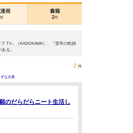
式漫画
書籍
2
件
件
TV』（KADOKAWA）、『雷帝の軌跡
がある。
2
件
きずな文庫
願のだらだらニート生活し