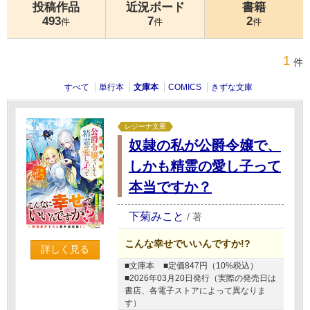
投稿作品
近況ボード
書籍
493
7
2
件
件
件
1
件
すべて
単行本
文庫本
COMICS
きずな文庫
レジーナ文庫
奴隷の私が公爵令嬢で、
しかも精霊の愛し子って
本当ですか？
下菊みこと
/
著
こんな幸せでいいんですか!?
詳しく見る
■文庫本
■定価847円（10%税込）
■2026年03月20日発行（実際の発売日は
書店、各電子ストアによって異なりま
す）