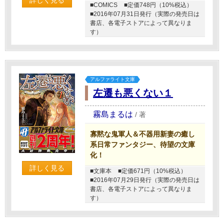
詳しく見る
■COMICS
■定価748円（10%税込）
■2016年07月31日発行（実際の発売日は
書店、各電子ストアによって異なりま
す）
アルファライト文庫
左遷も悪くない１
霧島まるは
/
著
寡黙な鬼軍人＆不器用新妻の癒し
系日常ファンタジー、待望の文庫
化！
詳しく見る
■文庫本
■定価671円（10%税込）
■2016年07月29日発行（実際の発売日は
書店、各電子ストアによって異なりま
す）