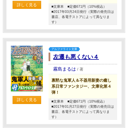
詳しく見る
■文庫本
■定価671円（10%税込）
■2017年03月24日発行（実際の発売日は
書店、各電子ストアによって異なりま
す）
アルファライト文庫
左遷も悪くない４
霧島まるは
/
著
寡黙な鬼軍人＆不器用新妻の癒し
系日常ファンタジー、文庫化第４
弾！
詳しく見る
■文庫本
■定価671円（10%税込）
■2017年01月27日発行（実際の発売日は
書店、各電子ストアによって異なりま
す）