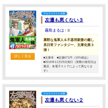
アルファライト文庫
左遷も悪くない３
霧島まるは
/
著
寡黙な鬼軍人＆不器用新妻の癒し
系日常ファンタジー、文庫化第３
弾！
詳しく見る
■文庫本
■定価671円（10%税込）
■2016年11月25日発行（実際の発売日は
書店、各電子ストアによって異なりま
す）
アルファライト文庫
左遷も悪くない２