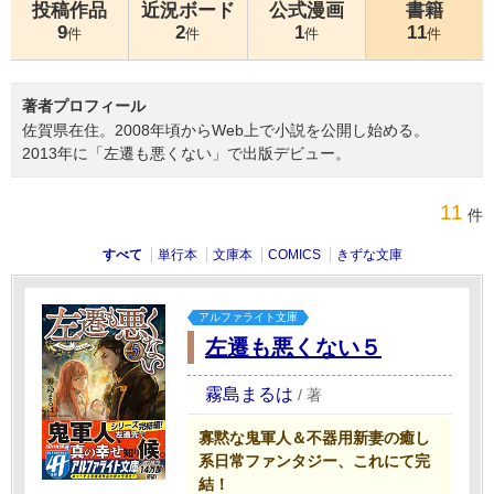
投稿作品
近況ボード
公式漫画
書籍
9
2
1
11
件
件
件
件
著者プロフィール
佐賀県在住。2008年頃からWeb上で小説を公開し始める。
2013年に「左遷も悪くない」で出版デビュー。
11
件
すべて
単行本
文庫本
COMICS
きずな文庫
アルファライト文庫
左遷も悪くない５
霧島まるは
/
著
寡黙な鬼軍人＆不器用新妻の癒し
系日常ファンタジー、これにて完
結！