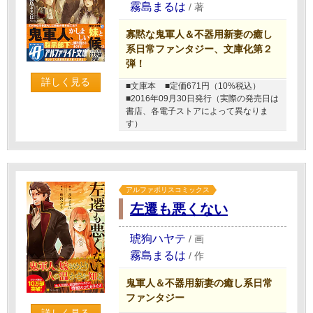
霧島まるは
/
著
寡黙な鬼軍人＆不器用新妻の癒し
系日常ファンタジー、文庫化第２
弾！
詳しく見る
■文庫本
■定価671円（10%税込）
■2016年09月30日発行（実際の発売日は
書店、各電子ストアによって異なりま
す）
アルファポリスコミックス
左遷も悪くない
琥狗ハヤテ
/
画
霧島まるは
/
作
鬼軍人＆不器用新妻の癒し系日常
ファンタジー