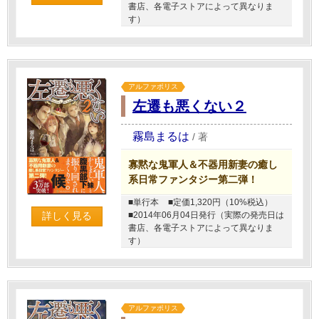
書店、各電子ストアによって異なりま
す）
アルファポリス
左遷も悪くない２
霧島まるは
/
著
寡黙な鬼軍人＆不器用新妻の癒し
系日常ファンタジー第二弾！
■単行本
■定価1,320円（10%税込）
■2014年06月04日発行（実際の発売日は
詳しく見る
書店、各電子ストアによって異なりま
す）
アルファポリス