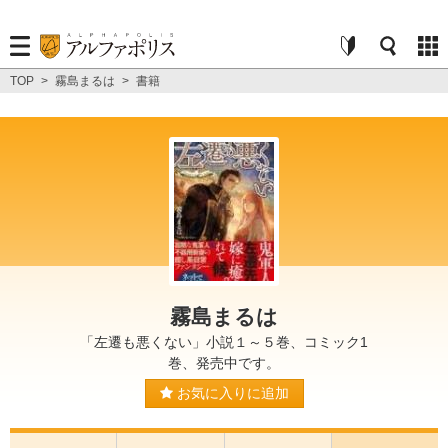
TOP
>
霧島まるは
>
書籍
霧島まるは
「左遷も悪くない」小説１～５巻、コミック1
巻、発売中です。
お気に入りに追加