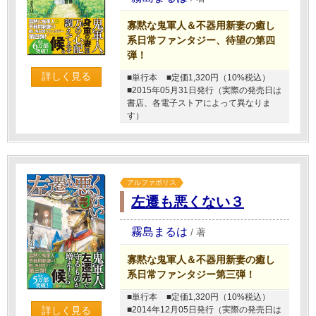
寡黙な鬼軍人＆不器用新妻の癒し
系日常ファンタジー、待望の第四
弾！
詳しく見る
■単行本
■定価1,320円（10%税込）
■2015年05月31日発行（実際の発売日は
書店、各電子ストアによって異なりま
す）
アルファポリス
左遷も悪くない３
霧島まるは
/
著
寡黙な鬼軍人＆不器用新妻の癒し
系日常ファンタジー第三弾！
■単行本
■定価1,320円（10%税込）
■2014年12月05日発行（実際の発売日は
詳しく見る