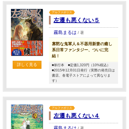
アルファポリス
左遷も悪くない５
霧島まるは
/
著
寡黙な鬼軍人＆不器用新妻の癒し
系日常ファンタジー、ついに完
結！
詳しく見る
■単行本
■定価1,320円（10%税込）
■2015年12月01日発行（実際の発売日は
書店、各電子ストアによって異なりま
す）
アルファポリス
左遷も悪くない４
霧島まるは
/
著