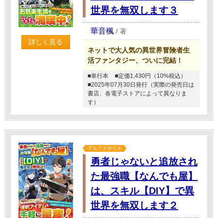
世界を無双します３
華音楓
/
著
詳しく見る
ネットで大人気の異世界冒険者生
活ファンタジー、ついに完結！
■単行本
■定価1,430円（10%税込）
■2025年07月30日発行（実際の発売日は
書店、各電子ストアによって異なりま
す）
アルファポリス
勇者じゃないと追放され
た最強職【なんでも屋】
は、スキル【DIY】で異
世界を無双します２