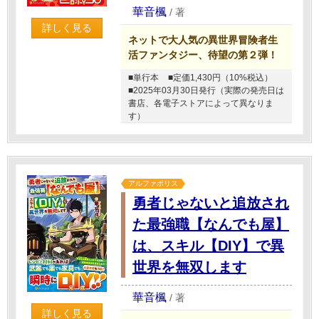
華音楓
/
著
詳しく見る
ネットで大人気の異世界冒険者生
活ファンタジー、待望の第２弾！
■単行本
■定価1,430円（10%税込）
■2025年03月30日発行（実際の発売日は
書店、各電子ストアによって異なりま
す）
アルファポリス
勇者じゃないと追放され
た最強職【なんでも屋】
は、スキル【DIY】で異
世界を無双します
華音楓
/
著
詳しく見る