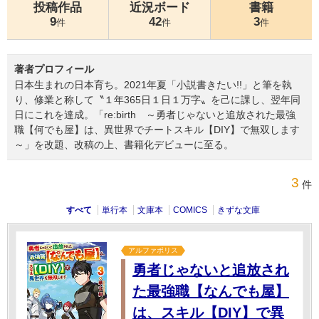
投稿作品
近況ボード
書籍
9
42
3
件
件
件
著者プロフィール
日本生まれの日本育ち。2021年夏「小説書きたい!!」と筆を執
り、修業と称して〝１年365日１日１万字〟を己に課し、翌年同
日にこれを達成。「re:birth ～勇者じゃないと追放された最強
職【何でも屋】は、異世界でチートスキル【DIY】で無双します
～」を改題、改稿の上、書籍化デビューに至る。
3
件
すべて
単行本
文庫本
COMICS
きずな文庫
アルファポリス
勇者じゃないと追放され
た最強職【なんでも屋】
は、スキル【DIY】で異