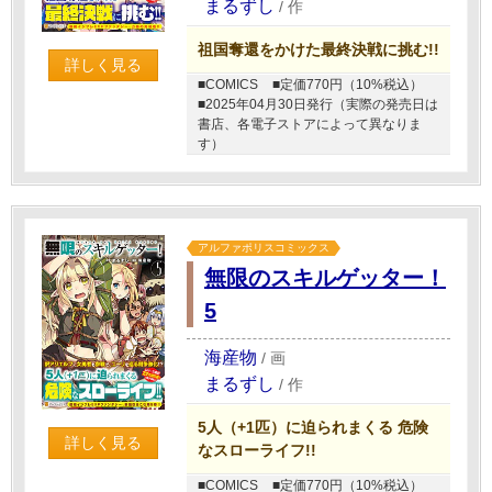
まるずし
/
作
祖国奪還をかけた最終決戦に挑む!!
詳しく見る
■COMICS
■定価770円（10%税込）
■2025年04月30日発行（実際の発売日は
書店、各電子ストアによって異なりま
す）
アルファポリスコミックス
無限のスキルゲッター！
5
海産物
/
画
まるずし
/
作
5人（+1匹）に迫られまくる 危険
詳しく見る
なスローライフ!!
■COMICS
■定価770円（10%税込）