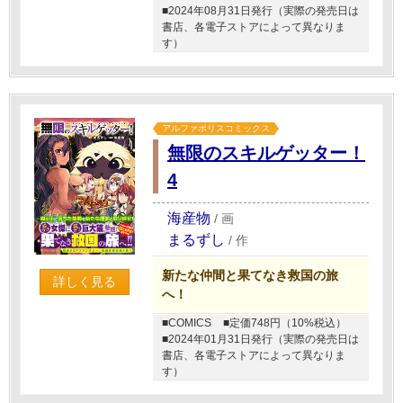
■2024年08月31日発行（実際の発売日は
書店、各電子ストアによって異なりま
す）
アルファポリスコミックス
無限のスキルゲッター！
4
海産物
/
画
まるずし
/
作
新たな仲間と果てなき救国の旅
詳しく見る
へ！
■COMICS
■定価748円（10%税込）
■2024年01月31日発行（実際の発売日は
書店、各電子ストアによって異なりま
す）