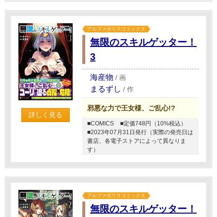
アルファポリスコミックス
無限のスキルゲッター！
3
海産物
/
画
まるずし
/
作
邪悪な力で王女様、ご乱心!?
詳しく見る
■COMICS
■定価748円（10%税込）
■2023年07月31日発行（実際の発売日は
書店、各電子ストアによって異なりま
す）
アルファポリスコミックス
無限のスキルゲッター！