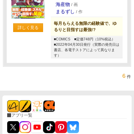
海産物
/
画
まるずし
/
作
毎月もらえる無限の経験値で、ゆ
詳しく見る
るりと目指すは最強!?
■COMICS
■定価748円（10%税込）
■2022年04月30日発行（実際の発売日は
書店、各電子ストアによって異なりま
す）
6
件
アプリ一覧