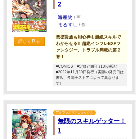
2
海産物
/
画
まるずし
/
作
悪徳貴族も用心棒も超絶スキルで
詳しく見る
わからせる!! 超絶インフレEXPフ
ァンタジー、トラブル満載の第２
巻！
■COMICS
■定価748円（10%税込）
■2022年11月30日発行（実際の発売日は
書店、各電子ストアによって異なりま
す）
アルファポリスコミックス
無限のスキルゲッター！
1