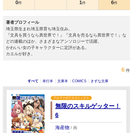
0
1
6
件
件
件
著者プロフィール
埼玉県生まれ埼玉県育ち埼玉住み。
『文具を買うなら異世界で！』『文具を売るなら異世界で！』な
どの連載のほか、さまざまなアンソロジーで活躍。
かわいい女の子キャラクターに定評がある。
カエルが好き。
6
件
すべて
単行本
文庫本
COMICS
きずな文庫
アルファポリスコミックス
無限のスキルゲッター！
6
海産物
/
画