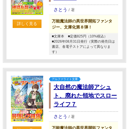
さとう
/
著
万能魔法師の異世界開拓ファンタ
詳しく見る
ジー、文庫化第８弾！
■文庫本
■定価825円（10%税込）
■2026年08月31日発行（実際の発売日は
書店、各電子ストアによって異なりま
す）
アルファライト文庫
大自然の魔法師アシュ
ト、廃れた領地でスロー
ライフ７
さとう
/
著
万能魔法師の異世界開拓ファンタ