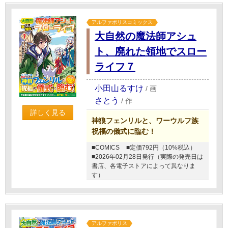
アルファポリスコミックス
大自然の魔法師アシュ
ト、廃れた領地でスロー
ライフ７
小田山るすけ
/
画
さとう
/
作
詳しく見る
神狼フェンリルと、ワーウルフ族
祝福の儀式に臨む！
■COMICS
■定価792円（10%税込）
■2026年02月28日発行（実際の発売日は
書店、各電子ストアによって異なりま
す）
アルファポリス