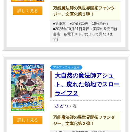
万能魔法師の異世界開拓ファンタ
詳しく見る
ジー、文庫化第３弾！
■文庫本
■定価825円（10%税込）
■2025年10月31日発行（実際の発売日は
書店、各電子ストアによって異なりま
す）
アルファライト文庫
大自然の魔法師アシュ
ト、廃れた領地でスロー
ライフ２
さとう
/
著
万能魔法師の異世界開拓ファンタ
詳しく見る
ジー、文庫化第２弾！