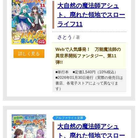
大自然の魔法師アシュ
ト、廃れた領地でスロー
ライフ11
さとう
/
著
Webで人気爆発！ 万能魔法師の
詳しく見る
異世界開拓ファンタジー、第11
弾!!
■単行本
■定価1,540円（10%税込）
■2026年01月30日発行（実際の発売日は
書店、各電子ストアによって異なりま
す）
アルファライト文庫
大自然の魔法師アシュ
ト、廃れた領地でスロー