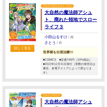
アルファポリスコミックス
大自然の魔法師アシュ
ト、廃れた領地でスロー
ライフ３
小田山るすけ
/
画
さとう
/
作
詳しく見る
世界樹を出張治療!!!
■COMICS
■定価748円（10%税込）
■2022年12月31日発行（実際の発売日は
書店、各電子ストアによって異なりま
す）
アルファポリス
大自然の魔法師アシュ