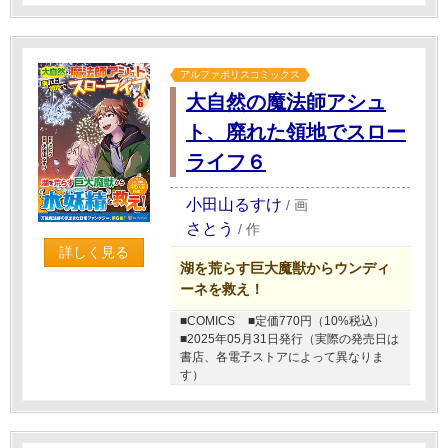
アルファポリスコミックス
大自然の魔法師アシュ
ト、廃れた領地でスロー
ライフ６
小田山るすけ
/
画
さとう
/
作
詳しく見る
湖を荒らす巨大魔獣からウンディ
ーネを救え！
■COMICS
■定価770円（10%税込）
■2025年05月31日発行（実際の発売日は
書店、各電子ストアによって異なりま
す）