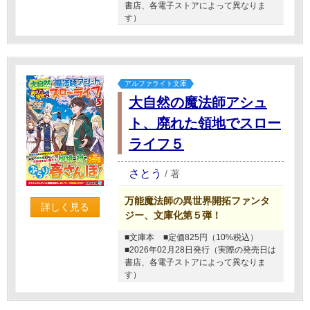
書店、各電子ストアによって異なりま
す）
アルファライト文庫
大自然の魔法師アシュ
ト、廃れた領地でスロー
ライフ５
さとう
/
著
万能魔法師の異世界開拓ファンタ
詳しく見る
ジー、文庫化第５弾！
■文庫本
■定価825円（10%税込）
■2026年02月28日発行（実際の発売日は
書店、各電子ストアによって異なりま
す）