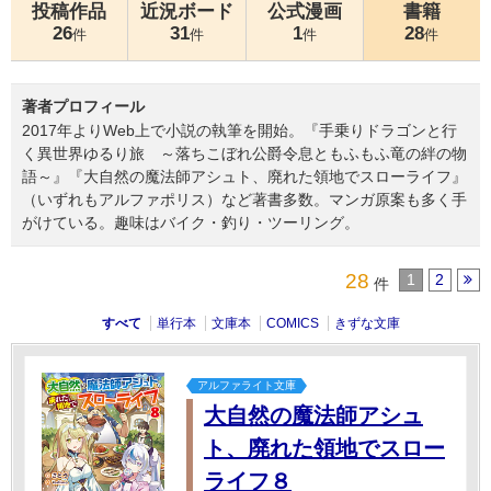
投稿作品
近況ボード
公式漫画
書籍
26
31
1
28
件
件
件
件
著者プロフィール
2017年よりWeb上で小説の執筆を開始。『手乗りドラゴンと行
く異世界ゆるり旅 ～落ちこぼれ公爵令息ともふもふ竜の絆の物
語～』『大自然の魔法師アシュト、廃れた領地でスローライフ』
（いずれもアルファポリス）など著書多数。マンガ原案も多く手
がけている。趣味はバイク・釣り・ツーリング。
28
1
2
件
すべて
単行本
文庫本
COMICS
きずな文庫
アルファライト文庫
大自然の魔法師アシュ
ト、廃れた領地でスロー
ライフ８