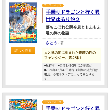
アルファポリス
手乗りドラゴンと行く異
世界ゆるり旅２
落ちこぼれ公爵令息ともふもふ
竜の絆の物語
さとう
/
著
詳しく見る
人と竜の間に生まれた奇跡の絆の
ファンタジー、第２弾！
■単行本
■定価1,430円（10%税込）
■2024年12月30日発行（実際の発売日は
書店、各電子ストアによって異なりま
す）
アルファポリス
手乗りドラゴンと行く異