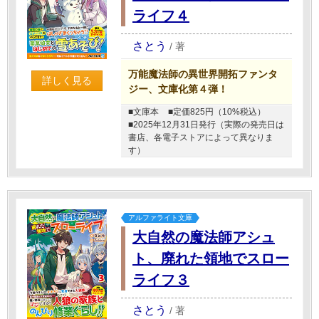
ライフ４
さとう
/
著
万能魔法師の異世界開拓ファンタ
詳しく見る
ジー、文庫化第４弾！
■文庫本
■定価825円（10%税込）
■2025年12月31日発行（実際の発売日は
書店、各電子ストアによって異なりま
す）
アルファライト文庫
大自然の魔法師アシュ
ト、廃れた領地でスロー
ライフ３
さとう
/
著