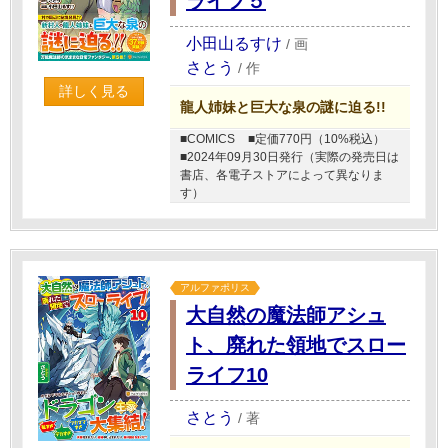
ライフ５
小田山るすけ
/
画
さとう
/
作
詳しく見る
龍人姉妹と巨大な泉の謎に迫る!!
■COMICS
■定価770円（10%税込）
■2024年09月30日発行（実際の発売日は
書店、各電子ストアによって異なりま
す）
アルファポリス
大自然の魔法師アシュ
ト、廃れた領地でスロー
ライフ10
さとう
/
著