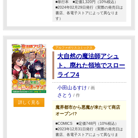
■単行本
■定価1,320円（10%税込）
■2024年02月29日発行（実際の発売日は
書店、各電子ストアによって異なりま
す）
アルファポリスコミックス
大自然の魔法師アシュ
ト、廃れた領地でスロー
ライフ4
小田山るすけ
/
画
さとう
/
作
詳しく見る
魔界都市から悪魔が来たりて商店
オープン!?
■COMICS
■定価748円（10%税込）
■2023年12月31日発行（実際の発売日は
書店、各電子ストアによって異なりま