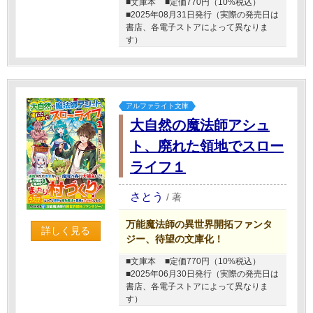
■文庫本
■定価770円（10%税込）
■2025年08月31日発行（実際の発売日は
書店、各電子ストアによって異なりま
す）
アルファライト文庫
大自然の魔法師アシュ
ト、廃れた領地でスロー
ライフ１
さとう
/
著
万能魔法師の異世界開拓ファンタ
詳しく見る
ジー、待望の文庫化！
■文庫本
■定価770円（10%税込）
■2025年06月30日発行（実際の発売日は
書店、各電子ストアによって異なりま
す）