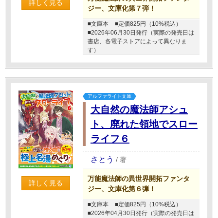
詳しく見る
ジー、文庫化第７弾！
■文庫本
■定価825円（10%税込）
■2026年06月30日発行（実際の発売日は
書店、各電子ストアによって異なりま
す）
アルファライト文庫
大自然の魔法師アシュ
ト、廃れた領地でスロー
ライフ６
さとう
/
著
万能魔法師の異世界開拓ファンタ
詳しく見る
ジー、文庫化第６弾！
■文庫本
■定価825円（10%税込）
■2026年04月30日発行（実際の発売日は