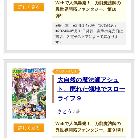
Webで人気爆発！ 万能魔法師の
詳しく見る
異世界開拓ファンタジー、第10
弾!!
■単行本
■定価1,430円（10%税込）
■2024年05月31日発行（実際の発売日は
書店、各電子ストアによって異なりま
す）
アルファポリス
大自然の魔法師アシュ
ト、廃れた領地でスロー
ライフ９
さとう
/
著
Webで人気爆発！ 万能魔法師の
詳しく見る
異世界開拓ファンタジー、第９弾!!