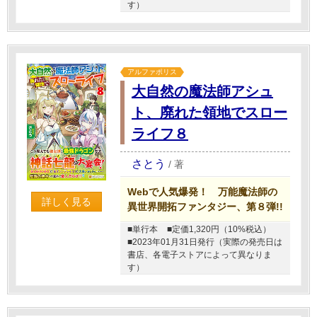
す）
アルファポリス
大自然の魔法師アシュ
ト、廃れた領地でスロー
ライフ８
さとう
/
著
Webで人気爆発！ 万能魔法師の
詳しく見る
異世界開拓ファンタジー、第８弾!!
■単行本
■定価1,320円（10%税込）
■2023年01月31日発行（実際の発売日は
書店、各電子ストアによって異なりま
す）