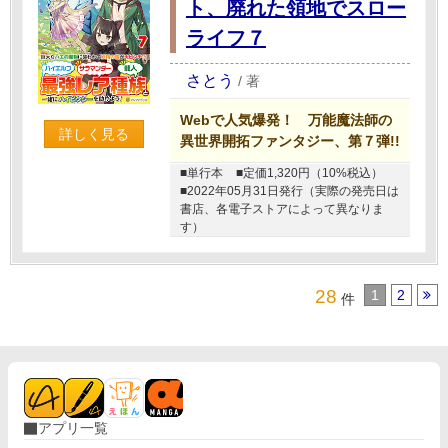
ト、廃れた領地でスロー
ライフ７
さとう
/
著
Webで人気爆発！ 万能魔法師の
詳しく見る
異世界開拓ファンタジー、第７弾!!
■単行本
■定価1,320円（10%税込）
■2022年05月31日発行（実際の発売日は
書店、各電子ストアによって異なりま
す）
28
1
2
件
アプリ一覧