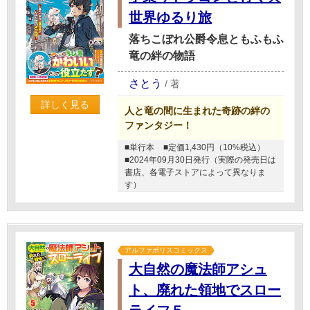
世界ゆるり旅
落ちこぼれ公爵令息ともふもふ
竜の絆の物語
さとう
/
著
詳しく見る
人と竜の間に生まれた奇跡の絆の
ファンタジー！
■単行本
■定価1,430円（10%税込）
■2024年09月30日発行（実際の発売日は
書店、各電子ストアによって異なりま
す）
アルファポリスコミックス
大自然の魔法師アシュ
ト、廃れた領地でスロー