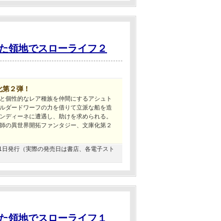
た領地でスローライフ２
化第２弾！
と個性的なレア種族を仲間にするアシュト
ルダードワーフの力を借りて立派な船を造
ンディーネに遭遇し、助けを求められる。
師の異世界開拓ファンタジー、文庫化第２
8月31日発行（実際の発売日は書店、各電子スト
た領地でスローライフ１