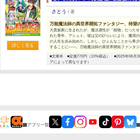
さとう
/
著
万能魔法師の異世界開拓ファンタジー、待望
大貴族家に生まれたが、魔法適性が「植物」だったせ
れた青年、アシュト。彼は父の計らいにより、魔境の
の人生を歩み始めた。しかし、ひょんなことから希少
詳しく見る
することに――。万能魔法師の異世界開拓ファンタジ
■文庫本
■定価770円（10%税込）
■2025年0
アによって異なります）
アプリ一覧