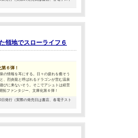
た領地でスローライフ６
化第６弾！
泉の情報を耳にする。日々の疲れを癒そう
と、烈炎龍と呼ばれるドラゴンが営む温泉
遊びに来ないそう。そこでアシュトは経営
界開拓ファンタジー、文庫化第６弾！
4月30日発行（実際の発売日は書店、各電子スト