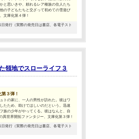
かと思いきや、頼れるレア種族の住人たち
他の子どもたちと交ざって初めての雪遊び
、文庫化第４弾！
2月31日発行（実際の発売日は書店、各電子スト
た領地でスローライフ３
化第３弾！
ュトの家に、一人の男性が訪れた。彼はワ
したため、助けてほしいのだという。迅速
フ族の少年がやってくる。彼はなんと、自
師の異世界開拓ファンタジー、文庫化第３弾！
0月31日発行（実際の発売日は書店、各電子スト