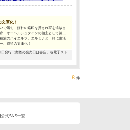
の文庫化！
いで落ちこぼれの烙印を押され家を追放さ
森、オーベルシュタインの領主として第二
種族のハイエルフ、エルミナと一緒に生活
ー、待望の文庫化！
6月30日発行（実際の発売日は書店、各電子スト
8
件
公式SNS一覧