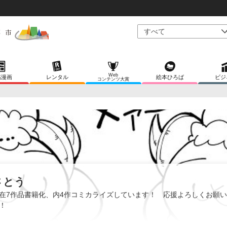
Web
稿漫画
レンタル
絵本ひろば
ビジ
コンテンツ大賞
さとう
在7作品書籍化、内4作コミカライズしています！ 応援よろしくお願
！