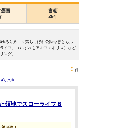
式漫画
書籍
28
件
件
世界ゆるり旅 ～落ちこぼれ公爵令息ともふ
ライフ』（いずれもアルファポリス）など
リング。
8
件
きずな文庫
た領地でスローライフ８
化第８弾！