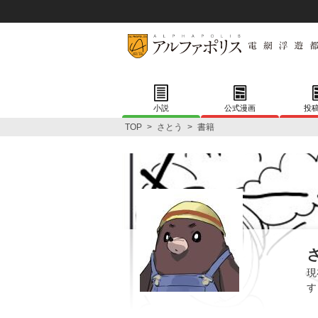
小説
公式漫画
投
TOP
>
さとう
>
書籍
現
す