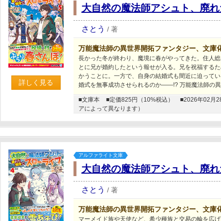
大自然の魔法師アシュト、廃れ
さとう
/
著
万能魔法師の異世界開拓ファンタジー、文庫
長かった冬が終わり、魔境に春がやってきた。住人総
とに兄が婚約したという報せが入る。兄を祝福するた
かうことに。一方で、自身の結婚式も間近に迫ってい
詳しく見る
婚式を無事成功させられるのか――!? 万能魔法師の
■文庫本
■定価825円（10%税込）
■2026年0
アによって異なります）
アルファライト文庫
大自然の魔法師アシュト、廃れ
さとう
/
著
万能魔法師の異世界開拓ファンタジー、文庫
マーメイド族や天使など、希少種族と交易の輪を広げ