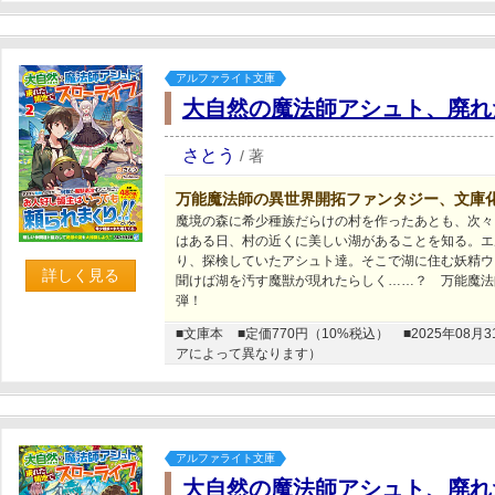
アルファライト文庫
大自然の魔法師アシュト、廃れ
さとう
/
著
万能魔法師の異世界開拓ファンタジー、文庫
魔境の森に希少種族だらけの村を作ったあとも、次々
はある日、村の近くに美しい湖があることを知る。エ
り、探検していたアシュト達。そこで湖に住む妖精ウ
詳しく見る
聞けば湖を汚す魔獣が現れたらしく……？ 万能魔法
弾！
■文庫本
■定価770円（10%税込）
■2025年0
アによって異なります）
アルファライト文庫
大自然の魔法師アシュト、廃れ