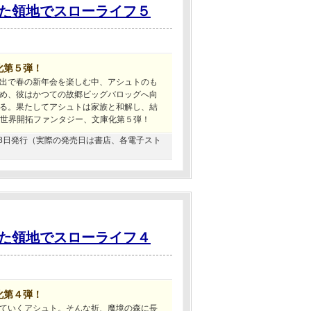
た領地でスローライフ５
化第５弾！
出で春の新年会を楽しむ中、アシュトのも
め、彼はかつての故郷ビッグバロッグへ向
る。果たしてアシュトは家族と和解し、結
異世界開拓ファンタジー、文庫化第５弾！
2月28日発行（実際の発売日は書店、各電子スト
た領地でスローライフ４
化第４弾！
ていくアシュト。そんな折、魔境の森に長