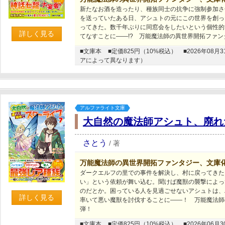
新たなお酒を造ったり、種族同士の抗争に強制参加さ
を送っていたある日、アシュトの元にこの世界を創っ
ってきた。数千年ぶりに同窓会をしたいという個性的
詳しく見る
てなすことに――!? 万能魔法師の異世界開拓ファ
■文庫本
■定価825円（10%税込）
■2026年0
アによって異なります）
アルファライト文庫
大自然の魔法師アシュト、廃れ
さとう
/
著
万能魔法師の異世界開拓ファンタジー、文庫
ダークエルフの里での事件を解決し、村に戻ってきた
い」という依頼が舞い込む。聞けば魔獣の襲撃によっ
のだとか。困っている人を見過ごせないアシュトは、
詳しく見る
率いて悪い魔獣を討伐することに――！ 万能魔法師
弾！
■文庫本
■定価825円（10%税込）
■2026年0