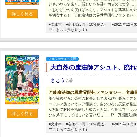
い冬がやって来た。厳しい冬を乗り切るのは大変……
のおかげで冬支度はばっちり。アシュトは薬草幼女や
詳しく見る
を満喫する！ 万能魔法師の異世界開拓ファンタジー
■文庫本
■定価825円（10%税込）
■2025年1
アによって異なります）
アルファライト文庫
大自然の魔法師アシュト、廃れ
さとう
/
著
万能魔法師の異世界開拓ファンタジー、文庫
希少種族だらけの村の村長としてのんびり暮らすアシ
ーウルフ族というレア種族で、自分の村に疫病が発生
な対応で村民を治療した彼のもとに、今度はワーウル
詳しく見る
分を弟子にしてほしいと言いだし――!? 万能魔法
■文庫本
■定価825円（10%税込）
■2025年1
アによって異なります）