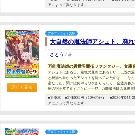
アによって異なります）
アルファライト文庫
大自然の魔法師アシュト、廃れ
さとう
/
著
万能魔法師の異世界開拓ファンタジー、文庫
アシュトはある日、魔境の最奥にあるという伝説の温
と秘湯へ向かったアシュトを待っていたのは……なん
宿だった。聞けば何やらワケありらしく、全然お客が
詳しく見る
難の宿を立て直すことに――!? 万能魔法師の異世
■文庫本
■定価825円（10%税込）
■2026年0
アによって異なります）
アルファライト文庫