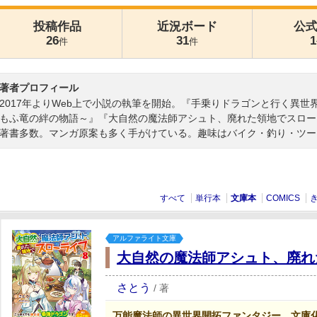
投稿作品
近況ボード
公
26
31
1
件
件
著者プロフィール
2017年よりWeb上で小説の執筆を開始。『手乗りドラゴンと行く異
もふ竜の絆の物語～』『大自然の魔法師アシュト、廃れた領地でスロー
著書多数。マンガ原案も多く手がけている。趣味はバイク・釣り・ツー
すべて
単行本
文庫本
COMICS
アルファライト文庫
大自然の魔法師アシュト、廃れ
さとう
/
著
万能魔法師の異世界開拓ファンタジー、文庫