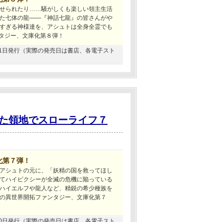
せられたり……騒がしくも楽しい領主生活
た七体の龍――『神話七龍』の皆さんがや
すぎる神様達を、アシュトは全身全霊でも
ンタジー、文庫化第８弾！
8月31日発行（実際の発売日は書店、各電子スト
た領地でスローライフ７
化第７弾！
アシュトの元に、「妖精の国を救ってほし
てハイピクシーが全滅の危機に陥っている
ハイエルフや龍人など、精鋭の希少種族を
の異世界開拓ファンタジー、文庫化第７
6月30日発行（実際の発売日は書店、各電子スト