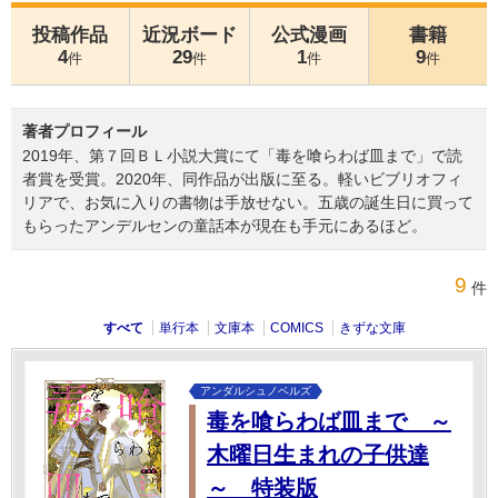
投稿作品
近況ボード
公式漫画
書籍
4
29
1
9
件
件
件
件
著者プロフィール
2019年、第７回ＢＬ小説大賞にて「毒を喰らわば皿まで」で読
者賞を受賞。2020年、同作品が出版に至る。軽いビブリオフィ
リアで、お気に入りの書物は手放せない。五歳の誕生日に買って
もらったアンデルセンの童話本が現在も手元にあるほど。
9
件
すべて
単行本
文庫本
COMICS
きずな文庫
アンダルシュノベルズ
毒を喰らわば皿まで ～
木曜日生まれの子供達
～ 特装版