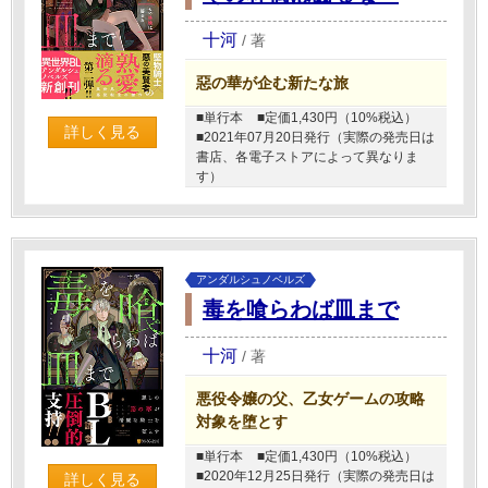
十河
/
著
惡の華が企む新たな旅
■単行本
■定価1,430円（10%税込）
詳しく見る
■2021年07月20日発行（実際の発売日は
書店、各電子ストアによって異なりま
す）
アンダルシュノベルズ
毒を喰らわば皿まで
十河
/
著
悪役令嬢の父、乙女ゲームの攻略
対象を堕とす
■単行本
■定価1,430円（10%税込）
■2020年12月25日発行（実際の発売日は
詳しく見る