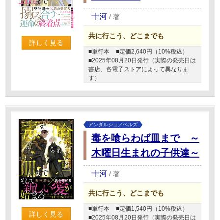
十河
/
著
共に行こう、どこまでも
詳しく見る
■単行本
■定価2,640円（10%税込）
■2025年08月20日発行（実際の発売日は
書店、各電子ストアによって異なりま
す）
アンダルシュノベルズ
毒を喰らわば皿まで ～
木曜日生まれの子供達～
十河
/
著
共に行こう、どこまでも
■単行本
■定価1,540円（10%税込）
詳しく見る
■2025年08月20日発行（実際の発売日は