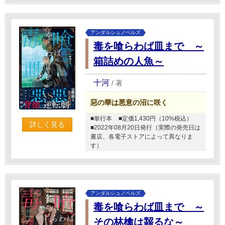
アンダルシュノベルズ
毒を喰らわば皿まで ～
箱詰めの人魚～
十河
/
著
惡の華は悪意の沼に咲く
■単行本
■定価1,430円（10%税込）
詳しく見る
■2022年08月20日発行（実際の発売日は
書店、各電子ストアによって異なりま
す）
アンダルシュノベルズ
毒を喰らわば皿まで ～
その林檎は齧るな～