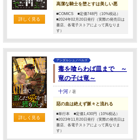
高潔な騎士を堕とすは美しい悪
■COMICS
■定価748円（10%税込）
詳しく見る
■2024年02月20日発行（実際の発売日は
書店、各電子ストアによって異なりま
す）
アンダルシュノベルズ
毒を喰らわば皿まで ～
竜の子は竜～
十河
/
著
惡の血は絶えず脈々と流れる
■単行本
■定価1,430円（10%税込）
詳しく見る
■2023年11月20日発行（実際の発売日は
書店、各電子ストアによって異なりま
す）