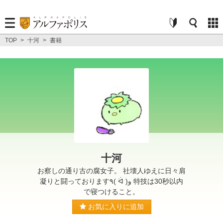
TOP
>
十河
>
書籍
十河
お察しの通り古の腐女子。 社壊人ゆえに日々肩
凝りと闘っております٩( ᐛ )و 特技は30秒以内
で寝つけること。
お気に入りに追加