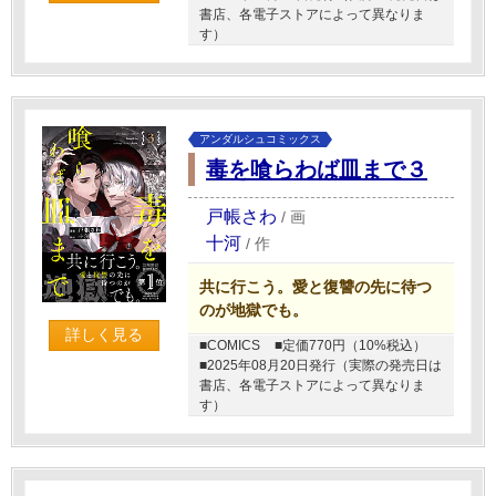
書店、各電子ストアによって異なりま
す）
アンダルシュコミックス
毒を喰らわば皿まで３
戸帳さわ
/
画
十河
/
作
共に行こう。愛と復讐の先に待つ
のが地獄でも。
詳しく見る
■COMICS
■定価770円（10%税込）
■2025年08月20日発行（実際の発売日は
書店、各電子ストアによって異なりま
す）