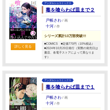
アンダルシュコミックス
毒を喰らわば皿まで２
戸帳さわ
/
画
十河
/
作
シリーズ累計13万部突破!!!
■COMICS
■定価770円（10%税込）
詳しく見る
■2024年10月20日発行（実際の発売日は
書店、各電子ストアによって異なりま
す）
アンダルシュコミックス
毒を喰らわば皿まで１
戸帳さわ
/
画
十河
/
作