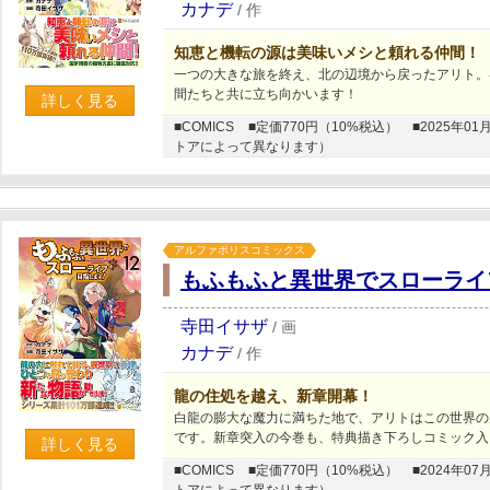
カナデ
/
作
知恵と機転の源は美味いメシと頼れる仲間！
一つの大きな旅を終え、北の辺境から戻ったアリト。
間たちと共に立ち向かいます！
詳しく見る
■COMICS
■定価770円（10%税込）
■2025年
トアによって異なります）
アルファポリスコミックス
もふもふと異世界でスローライ
寺田イサザ
/
画
カナデ
/
作
龍の住処を越え、新章開幕！
白龍の膨大な魔力に満ちた地で、アリトはこの世界の
です。新章突入の今巻も、特典描き下ろしコミック入
詳しく見る
■COMICS
■定価770円（10%税込）
■2024年
トアによって異なります）