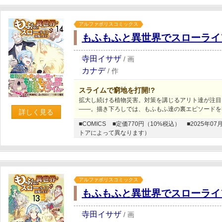
アルファポリスコミックス
もふもふと異世界でスローライ
寺田イサザ
/
画
カナデ
/
作
スライムで窮地を打開!?
拡大し続ける植物災害。対策を講じるアリト達が注目
――。描き下ろしでは、もふもふ達の裏エピソードを
詳しく見る
■COMICS
■定価770円（10%税込）
■2025年
トアによって異なります）
アルファポリスコミックス
もふもふと異世界でスローライ
寺田イサザ
/
画