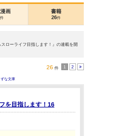
式漫画
書籍
26
件
件
がらスローライフ目指します！』の連載を開
26
1
2
件
きずな文庫
フを目指します！16