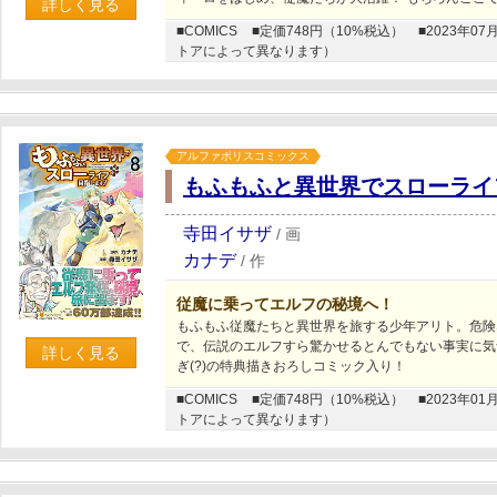
詳しく見る
■COMICS
■定価748円（10%税込）
■2023年
トアによって異なります）
アルファポリスコミックス
もふもふと異世界でスローライ
寺田イサザ
/
画
カナデ
/
作
従魔に乗ってエルフの秘境へ！
もふもふ従魔たちと異世界を旅する少年アリト。危険
で、伝説のエルフすら驚かせるとんでもない事実に気
詳しく見る
ぎ(?)の特典描きおろしコミック入り！
■COMICS
■定価748円（10%税込）
■2023年
トアによって異なります）