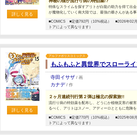
神秘の猫が流行り病の特効薬!?
特殊なスライムを探すアリトが白龍の助力を得て出会っ
が魔物化していく南大陸では、最強の爺さんがある事
詳しく見る
■COMICS
■定価792円（10%税込）
■2026年
トアによって異なります）
アルファポリスコミックス
もふもふと異世界でスローライ
寺田イサザ
/
画
カナデ
/
作
２ヶ月連続刊行第２弾は極北の探索旅!!
流行り病の特効薬を配布し、どうにか植物災害の被害
るべく、アリトはスノー、アディーロとともに危険を
詳しく見る
■COMICS
■定価770円（10%税込）
■2025年
トアによって異なります）