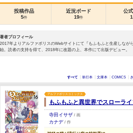
投稿作品
近況ボード
公
5
19
1
件
件
著者プロフィール
2017年よりアルファポリスのWebサイトにて『もふもふと生産しな
始。読者の支持を得て、2018年に改題の上、本作にて出版デビュー。
すべて
単行本
文庫本
COMICS
アルファポリスコミックス
もふもふと異世界でスローライ
寺田イサザ
/
画
カナデ
/
作