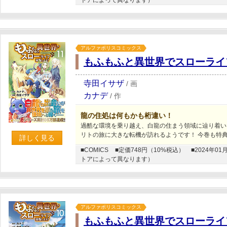
アルファポリスコミックス
もふもふと異世界でスローライ
寺田イサザ
/
画
カナデ
/
作
龍の住処は何もかも桁違い！
過酷な環境を乗り越え、白龍の住まう領域に辿り着い
リトの旅に大きな転機が訪れるようです！ 今巻も特
詳しく見る
■COMICS
■定価748円（10%税込）
■2024年
トアによって異なります）
アルファポリスコミックス
もふもふと異世界でスローライ