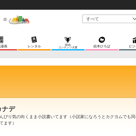
Web
稿漫画
レンタル
絵本ひろば
ビジ
コンテンツ大賞
カナデ
んびり気の向くまま小説書いてます（小説家になろうとカクヨムでも同
てます）