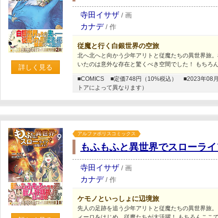
寺田イサザ
/
画
カナデ
/
作
従魔と行く白銀世界の空旅
北へ北へと向かう少年アリトと従魔たちの異世界旅。
いたのは意外な存在と驚くべき空間でした！ もちろ
詳しく見る
■COMICS
■定価748円（10%税込）
■2023年
トアによって異なります）
アルファポリスコミックス
もふもふと異世界でスローライ
寺田イサザ
/
画
カナデ
/
作
ケモノといっしょに辺境旅
先人の足跡を追う少年アリトと従魔たちの異世界旅。
ィーロをはじめ、従魔たちが大活躍！ もちろんここ