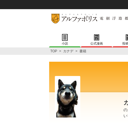
小説
公式漫画
投
TOP
>
カナデ
>
書籍
の
い