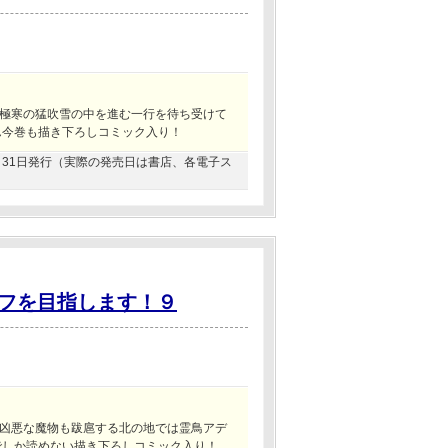
極寒の猛吹雪の中を進む一行を待ち受けて
ん今巻も描き下ろしコミック入り！
08月31日発行（実際の発売日は書店、各電子ス
フを目指します！９
凶悪な魔物も跋扈する北の地では霊鳥アデ
でしか読めない描き下ろしコミック入り！