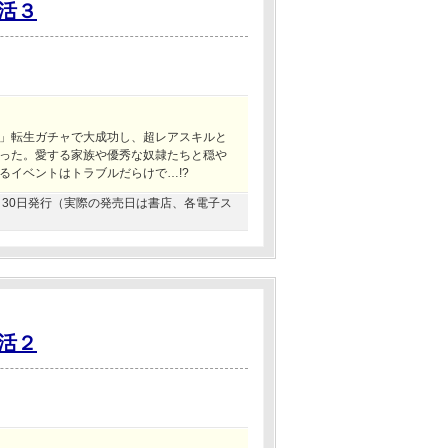
活３
」転生ガチャで大成功し、超レアスキルと
った。愛する家族や優秀な奴隷たちと穏や
るイベントはトラブルだらけで…!?
04月30日発行（実際の発売日は書店、各電子ス
活２