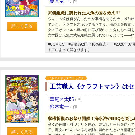
鈴木竜一
/
作
武装組織に襲われた人魚の国を救え!!!
ウィルム達は何があったのか事情を聞くため、以前出
ていた。クラフトスキルで船を作り、海の上を捜索し
詳しく見る
女の子がウィルム達の前に再び現れ、自分たちの国を
女の国は人魚の武装組織に襲われているようで――!?
■COMICS
■定価792円（10%税込）
■2026年
トアによって異なります）
アルファポリスコミックス
工芸職人《クラフトマン》はセ
華尾ス太郎
/
画
鈴木竜一
/
作
収穫祈願のお祭り開催！海水浴やBBQも楽し
多くの仲間と村づくりを進め、充実した生活を送って
日、魔女の住んでいる村が賊に襲われたという情報が
詳しく見る