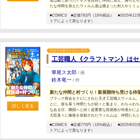
達は敵であったケネスを説得し仲間に加え、捕らえら
たな仲間を加えたウィルム達は捕まった村人やミミュ
■COMICS
■定価792円（10%税込）
■2025年
トアによって異なります）
アルファポリスコミックス
工芸職人《クラフトマン》はセ
華尾ス太郎
/
画
鈴木竜一
/
作
新たな仲間と村づくり！新展開待ち受ける待
ブラック商会をクビにされた天才工芸職人ウィルム。
とに、彼を慕う仲間たちが続々と集まり、わちゃわち
詳しく見る
なある日、隣国へと続く超重要な貿易路が何者かによ
大臣直々に修復を依頼されたウィルムは、仲間たちと
■COMICS
■定価770円（10%税込）
■2025年
トアによって異なります）