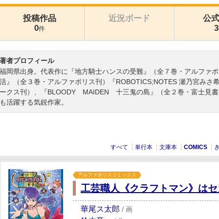
投稿作品
近況ボード
公
0
3
件
著者プロフィール
福岡県出身。代表作に『地方騎士ハンスの受難』（全７巻・アルファポ
活』（全３巻・アルファポリス刊）『ROBOTICS;NOTES 瀬乃宮
ークス刊）、『BLOODY MAIDEN 十三鬼の島』（全２巻・富士
も活躍する気鋭作家。
すべて
単行本
文庫本
COMICS
アルファポリスコミックス
工芸職人《クラフトマン》はセ
華尾ス太郎
/
画