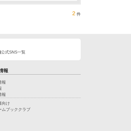
2
件
公式SNS一覧
情報
情報
報
情報
様向け
ームブッククラブ