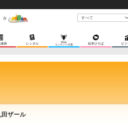
Web
稿漫画
レンタル
絵本ひろば
ビジ
コンテンツ大賞
丸田ザール