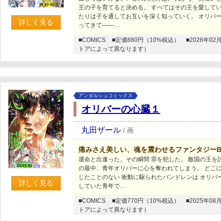
王の子を育てると決める。 すべてはその王を愛してい
たりは子を通してお互いを深く知っていく。 オリバ
詳しく見る
ってきて――…
■COMICS
■定価880円（10%税込）
■2026年
トアによって異なります）
アンダルシュコミックス
オリバーの心臓１
丸田ザール
/
画
痛みさえ美しい、魂を震わせるファンタジーB
運命と出逢った。その瞬間 罪を犯した。 敵国の王を
の最中、青年オリバーに心を奪われてしまう。 どこ
じたことのない 衝動に駆られたバンドレンは オリバ
詳しく見る
していた青年で…
■COMICS
■定価770円（10%税込）
■2025年
トアによって異なります）