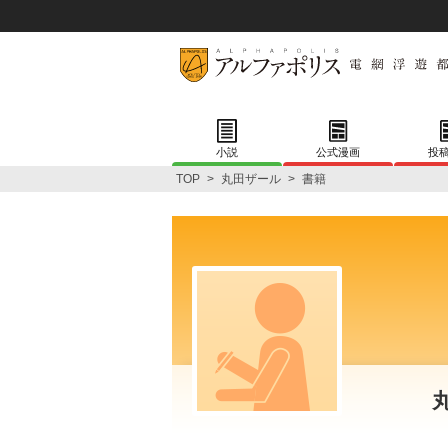
小説
公式漫画
投
TOP
>
丸田ザール
>
書籍