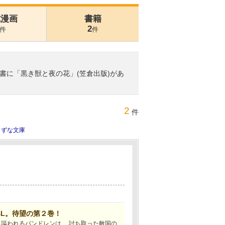
式漫画
書籍
2
件
件
書に「黒き獣と夜の花」(笠倉出版)があ
2
件
きずな文庫
L。待望の第２巻！
と謳われるバンドレンは、 討ち取った敵国の