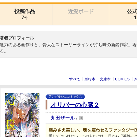
投稿作品
近況ボード
公
7
1
件
著者プロフィール
迫力のある画作りと、骨太なストーリーラインが持ち味の新鋭作家。著
る。
すべて
単行本
文庫本
COMICS
アンダルシュコミックス
オリバーの心臓２
丸田ザール
/
画
痛みさえ美しい、魂を震わせるファンタジーB
愛してはいけない、この人だけは。 民から〝英雄〟