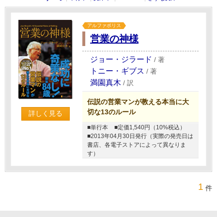
アルファポリス
営業の神様
ジョー・ジラード
/
著
トニー・ギブス
/
著
満園真木
/
訳
伝説の営業マンが教える本当に大
切な13のルール
詳しく見る
■単行本
■定価1,540円（10%税込）
■2013年04月30日発行（実際の発売日は
書店、各電子ストアによって異なりま
す）
1
件