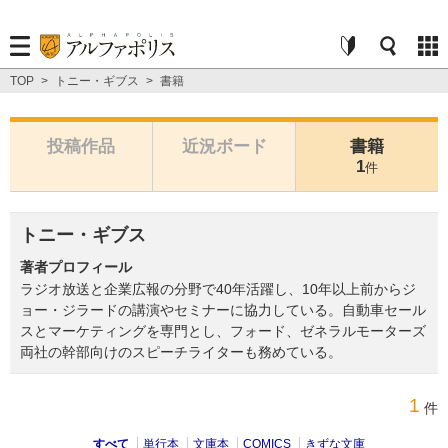
TOP
>
トニー・ギブス
>
書籍
投稿作品
近況ボード
書籍
1
件
トニー・ギブス
著者プロフィール
ラジオ放送と企業広報の分野で40年活躍し、10年以上前からジ
ョー・ジラードの講演やセミナーに協力している。自動車セール
スとマーケティングを専門とし、フォード、ゼネラルモーターズ
両社の幹部向けのスピーチライターも務めている。
1
件
すべて
単行本
文庫本
COMICS
きずな文庫