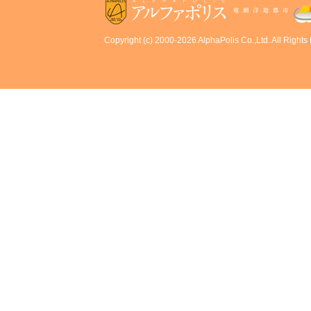
Copyright (c) 2000-2026 AlphaPolis Co.,Ltd. All Rights