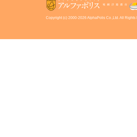
Copyright (c) 2000-2026 AlphaPolis Co.,Ltd. All Rights