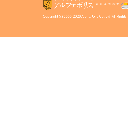
Copyright (c) 2000-2026 AlphaPolis Co.,Ltd. All Rights