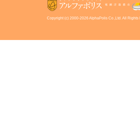
Copyright (c) 2000-2026 AlphaPolis Co.,Ltd. All Rights