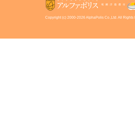
Copyright (c) 2000-2026 AlphaPolis Co.,Ltd. All Rights