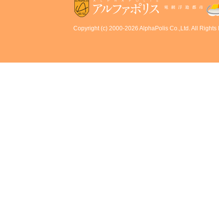
Copyright (c) 2000-2026 AlphaPolis Co.,Ltd. All Rights