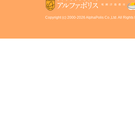
Copyright (c) 2000-2026 AlphaPolis Co.,Ltd. All Rights