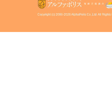
Copyright (c) 2000-2026 AlphaPolis Co.,Ltd. All Rights