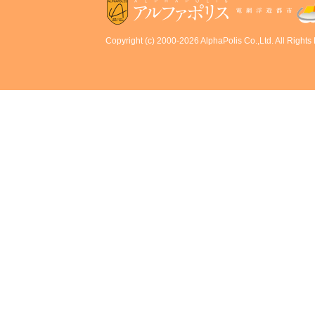
Copyright (c) 2000-2026 AlphaPolis Co.,Ltd. All Rights