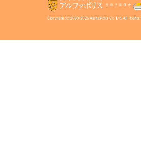
Copyright (c) 2000-2026 AlphaPolis Co.,Ltd. All Rights