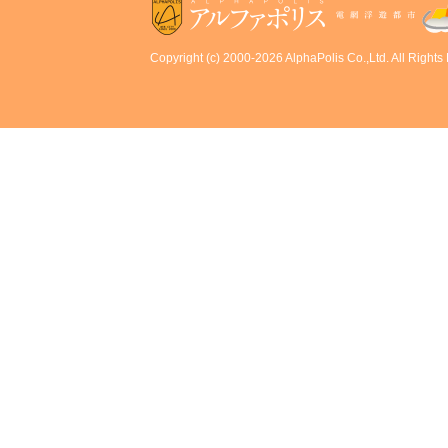
Copyright (c) 2000-2026 AlphaPolis Co.,Ltd. All Rights