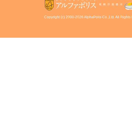
Copyright (c) 2000-2026 AlphaPolis Co.,Ltd. All Rights