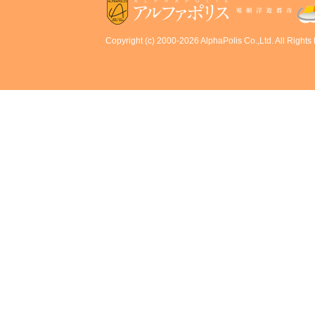
Copyright (c) 2000-2026 AlphaPolis Co.,Ltd. All Rights