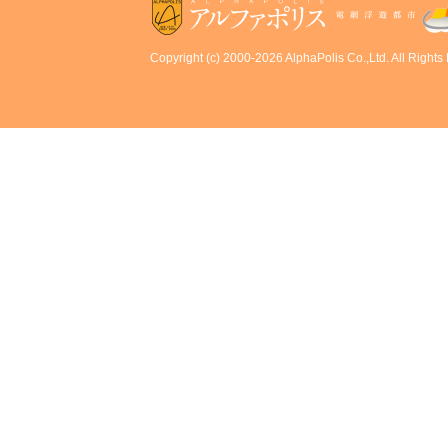
Copyright (c) 2000-2026 AlphaPolis Co.,Ltd. All Rights