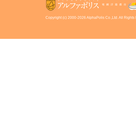
Copyright (c) 2000-2026 AlphaPolis Co.,Ltd. All Rights