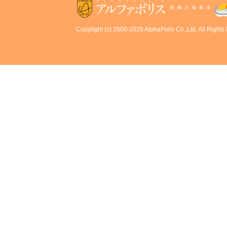
Copyright (c) 2000-2026 AlphaPolis Co.,Ltd. All Rights