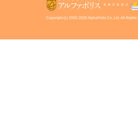
Copyright (c) 2000-2026 AlphaPolis Co.,Ltd. All Rights