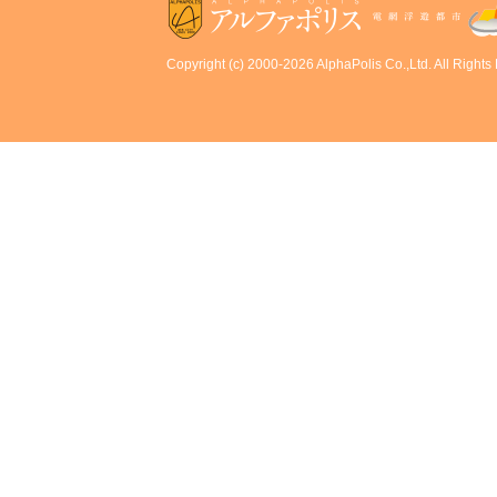
Copyright (c) 2000-2026 AlphaPolis Co.,Ltd. All Rights