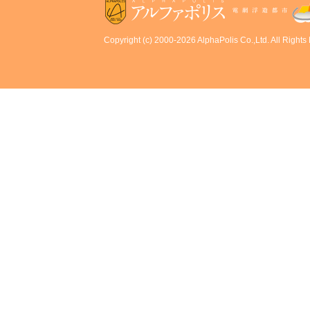
Copyright (c) 2000-2026 AlphaPolis Co.,Ltd. All Rights