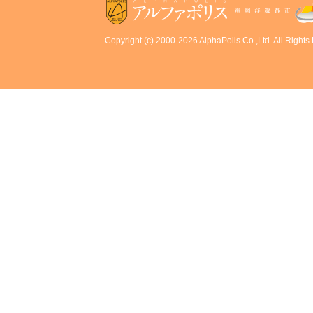
Copyright (c) 2000-2026 AlphaPolis Co.,Ltd. All Rights