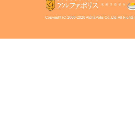
Copyright (c) 2000-2026 AlphaPolis Co.,Ltd. All Rights